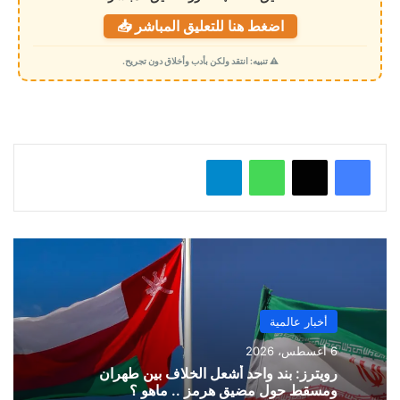
ت
اضغط هنا للتعليق المباشر 📥
ح
م
⚠️ تنبيه: انتقد ولكن بأدب وأخلاق دون تجريح.
ي
ل
…
واتساب
تيلقرام
أخبار عالمية
6 أغسطس، 2026
رويترز: بند واحد أشعل الخلاف بين طهران
ومسقط حول مضيق هرمز .. ماهو ؟