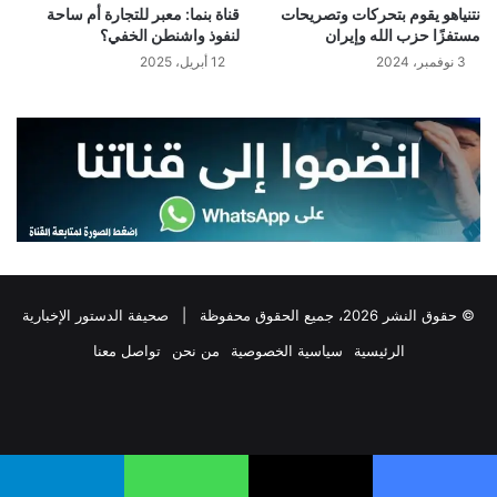
نتنياهو يقوم بتحركات وتصريحات
قناة بنما: معبر للتجارة أم ساحة
مستفزًا حزب الله وإيران
لنفوذ واشنطن الخفي؟
3 نوفمبر، 2024
12 أبريل، 2025
© حقوق النشر 2026، جميع الحقوق محفوظة |
صحيفة الدستور الإخبارية
الرئيسية
سياسية الخصوصية
من نحن
تواصل معنا
فيسبوك
‫X
تيلقرام
واتساب