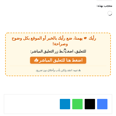
معجب بهذه:
ج
ا
ر
ي
رأيك 🫵 يهمنا، ضع رأيك بالخبر أو الموقع بكل وضوح
ا
وصراحة!
ل
للتعليق، اضغـ👇ـط زر التعليق المباشر:
ت
اضغط هنا للتعليق المباشر 📥
ح
م
⚠️ تنبيه: انتقد ولكن بأدب وأخلاق دون تجريح.
ي
ل
…
واتساب
تيلقرام