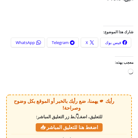
شارك هذا الموضوع:
فيس بوك
X
Telegram
WhatsApp
معجب بهذه:
ج
ا
ر
ي
رأيك 🫵 يهمنا، ضع رأيك بالخبر أو الموقع بكل وضوح
ا
وصراحة!
ل
للتعليق، اضغـ👇ـط زر التعليق المباشر:
ت
اضغط هنا للتعليق المباشر 📥
ح
م