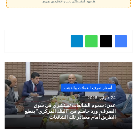
⚠️ تنبيه: انتقد ولكن بأدب وأخلاق دون تجريح.
ي
ل
…
واتساب
تيلقرام
أسعار صرف العملات والذهب
24 فبراير، 2026
​عدن: سموم الشائعات تستشري في سوق
الصرف، ورد حاسم من “البنك المركزي” يقطع
الطريق أمام مصادر تلك الشائعات