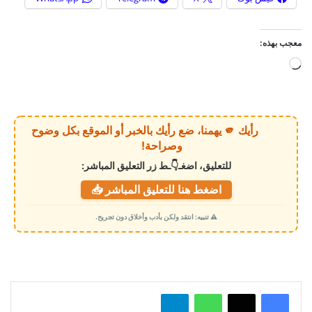
معجب بهذه:
ج
ا
ر
ي
رأيك 🫵 يهمنا، ضع رأيك بالخبر أو الموقع بكل وضوح
ا
وصراحة!
ل
للتعليق، اضغـ👇ـط زر التعليق المباشر:
ت
اضغط هنا للتعليق المباشر 📥
ح
م
⚠️ تنبيه: انتقد ولكن بأدب وأخلاق دون تجريح.
ي
ل
…
واتساب
تيلقرام