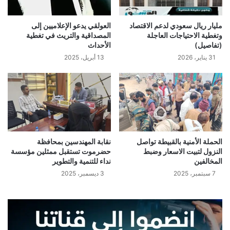
مليار ريال سعودي لدعم الاقتصاد
العولقي يدعو الإعلاميين إلى
وتغطية الاحتياجات العاجلة
المصداقية والتريث في تغطية
(تفاصيل)
الأحداث
31 يناير، 2026
13 أبريل، 2025
الحملة الأمنية بالقبيطة تواصل
نقابة المهندسين بمحافظة
النزول لتبيت الاسعار وضبط
حضرموت تستقبل ممثلين مؤسسة
المخالفين
نداء للتنمية والتطوير
7 سبتمبر، 2025
3 ديسمبر، 2025