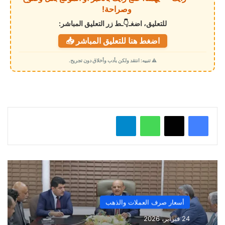
ا
وصراحة!
ل
للتعليق، اضغـ👇ـط زر التعليق المباشر:
ت
اضغط هنا للتعليق المباشر 📥
ح
م
⚠️ تنبيه: انتقد ولكن بأدب وأخلاق دون تجريح.
ي
ل
…
واتساب
تيلقرام
أسعار صرف العملات والذهب
24 فبراير، 2026