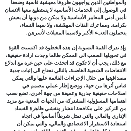
والمواطنين الذين يواجهون ظروفاً معيشية قاسية وضعفاً
في الوصول إلى الخدمات الأساسية لا يستطيع معها الانسان
تأمين أدنى المعايير الأساسية ولا يمكن من دونها أن يعيش
بكرامة. ومما ترك الفئات المهمّشة، ولا سيما النساء،
يتحملون العبء الأكبر ولاسيما المعيلات لأسرهن.
وإذ تدرك القمة النسوية إن هذه الخطوة قد اكتسبت القوة
في تحويلها الصعب الى الممكن طالما وجدت ارادة حقيقية،
مع ذلك، يجب أن لا تكون قد اتخذت على حين غرة مع اندلاع
الانتفاضات الشعبية الغاضبة، بالتالي تحتاج الى إثبات جدية
مصداقيتها من خلال الإجراءات القائمة عليها والتي يمكن
قياس أثرها من جهة، ووضع إطار عملي مصمم في
اصلاحات حقيقية جذرية وعميقة من جهة أخرى، تضع نصب
اهتمامها المسؤولية المشتركة من الجهات المعنية مع مزيد
من التركيز على مكافحة انتشار وتفشي ظاهرة الفساد
الإداري والمالي والتي تمثل شرطاً أساسياً في اتجاه
استعادة الاستقرار الاقتصادي والمالي، والتي يمكن أن