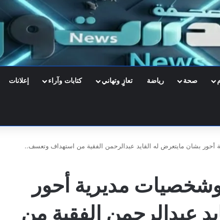
صحة
رياضة
تعازٍ وتهاني
كتابات وآراء
إعلانات
أحور بشان مايتعرض له القايد عبدالرحمن الفقية من استهداف وتعسف..
وشخصيات مديرية أحور
يد عبدالرحمن الفقية من