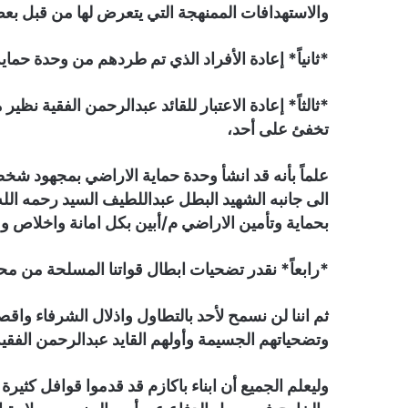
والاستهدافات الممنهجة التي يتعرض لها من قبل بعض
*ثانياً* إعادة الأفراد الذي تم طردهم من وحدة حماية
*ثالثاً* إعادة الاعتبار للقائد عبدالرحمن الفقية نظير
تخفئ على أحد،
علماً بأنه قد انشأ وحدة حماية الاراضي بمجهود ش
الى جانبه الشهيد البطل عبداللطيف السيد رحمه الل
بحماية وتأمين الاراضي م/أبين بكل امانة واخلاص و
*رابعاً* نقدر تضحيات ابطال قواتنا المسلحة من مح
ثم اننا لن نسمح لأحد بالتطاول واذلال الشرفاء واق
وتضحياتهم الجسيمة وأولهم القايد عبدالرحمن الفقية
وليعلم الجميع أن ابناء باكازم قد قدموا قوافل كثي