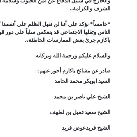
والخارج في سبيل الدفاع عن أمن الجنوب وسلامة ار
الشرف والكرامة،،
*خامساً* نؤكد على أننا لن نقبل الظلم على أنفسنا 
الناس وثقلها الاجتماعي قد ينعكس سلباً على دور قو
باكازم جرئ بعض الممارسات الخاطئة،،
والسلام عليكم ورحمة الله وبركاته
صادر عن مشائخ باكازم أحور عنهم:-
السيد ابوبكر محمد الحامد
الشيخ علي ناصر بن محمد
الشيخ سعيدعقيل بن لطهف
الشيخ فريدعوض فريد