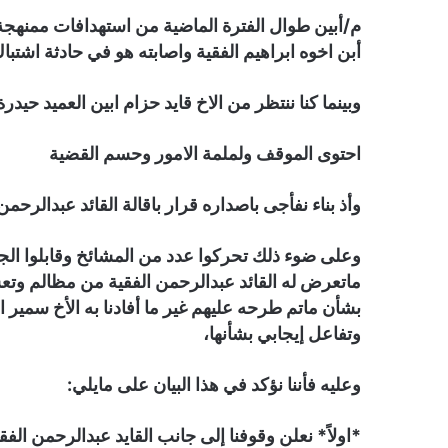
م/أبين طوال الفترة الماضية من استهدافات ممنهجة و
أبن اخوه ابراهيم الفقية واصابته هو في حادثة اشتباك زنجبار في
وبينما كنا ننتظر من الاخ قايد حزام ابين العميد حيد
احتوى الموقف ولملمة الامور وحسم القضية
وأذ بناء نفأجى باصداره قرار باقالة القائد عبدالرح
وعلى ضوء ذلك تحركوا عدد من المشائخ وقابلوا ا
ماتعرض له القائد عبدالرحمن الفقية من مظالم وتعسفا
بشأن ماتم طرحه عليهم غير ما أفادنا به الأخ سمير ا
وتفاعل إيجابي بشأنها،
وعليه فأننا نؤكد في هذا البيان على مايلي:
*اولاً* نعلن وقوفنا إلى جانب القايد عبدالرحمن ال