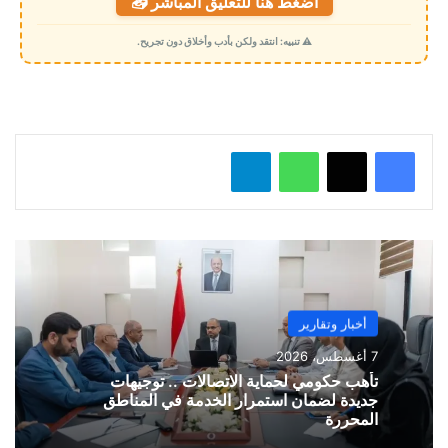
اضغط هنا للتعليق المباشر 📥
ح
م
⚠️ تنبيه: انتقد ولكن بأدب وأخلاق دون تجريح.
ي
ل
…
واتساب
تيلقرام
أخبار وتقارير
7 أغسطس، 2026
تأهب حكومي لحماية الاتصالات .. توجيهات
جديدة لضمان استمرار الخدمة في المناطق
المحررة