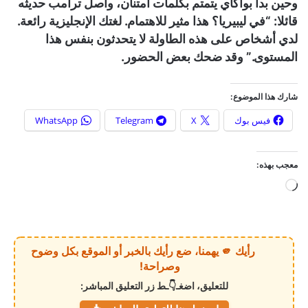
وحين بدأ بواكاي يتمتم بكلمات امتنان، واصل ترامب حديثه
قائلا: “في ليبيريا؟ هذا مثير للاهتمام. لغتك الإنجليزية رائعة.
لدي أشخاص على هذه الطاولة لا يتحدثون بنفس هذا
المستوى.” وقد ضحك بعض الحضور.
شارك هذا الموضوع:
فيس بوك
X
Telegram
WhatsApp
معجب بهذه:
ج
ا
ر
ي
رأيك 🫵 يهمنا، ضع رأيك بالخبر أو الموقع بكل وضوح
ا
وصراحة!
ل
للتعليق، اضغـ👇ـط زر التعليق المباشر:
ت