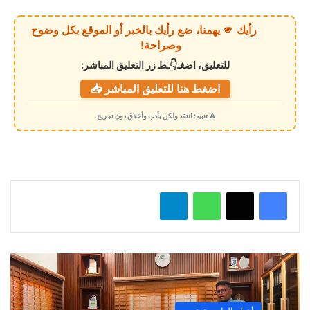
ر
ي
رأيك 🫵 يهمنا، ضع رأيك بالخبر أو الموقع بكل وضوح
ا
وصراحة!
ل
للتعليق، اضغـ👇ـط زر التعليق المباشر:
ت
اضغط هنا للتعليق المباشر 📥
ح
م
⚠️ تنبيه: انتقد ولكن بأدب وأخلاق دون تجريح.
ي
ل
…
واتساب
تيلقرام