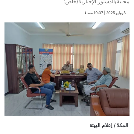
محلية/الدستور الإخبارية/خاص:
​8 يوليو 2025 | 10:37 مساءً
المكلا / إعلام الهيئة