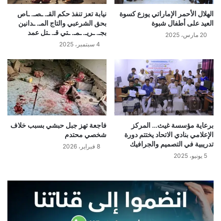
الهلال الأحمر الإماراتي يوزع كسوة
نيابة تعز تنفذ حكم القـ. ـصـ. ـاص
العيد على أطفال شبوة
بحق الشرعبي والتاج المـ. ـدانين
بجـ. ـريـ. ـمـ. ـتي قـ. ـتل عمد
20 مارس، 2025
4 سبتمبر، 2025
برعاية مؤسسة غيث… المركز
فاجعة تهز جبل حبشي بسبب خلاف
الإعلامي بنادي الاتحاد يختتم دورة
شخصي محتدم
تدريبية في التصميم والجرافيك
8 فبراير، 2026
5 يونيو، 2025