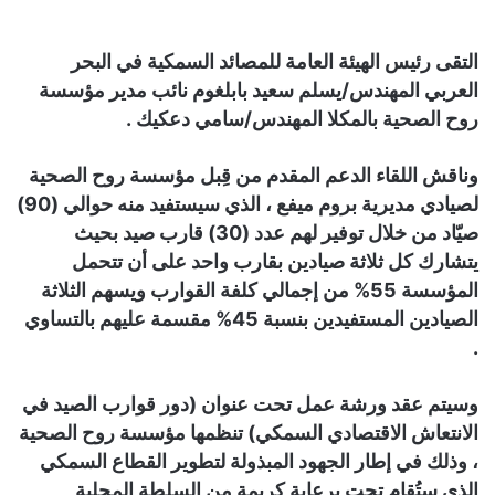
التقى رئيس الهيئة العامة للمصائد السمكية في البحر
العربي المهندس/يسلم سعيد بابلغوم نائب مدير مؤسسة
روح الصحية بالمكلا المهندس/سامي دعكيك .
وناقش اللقاء الدعم المقدم من قِبل مؤسسة روح الصحية
لصيادي مديرية بروم ميفع ، الذي سيستفيد منه حوالي (90)
صيّاد من خلال توفير لهم عدد (30) قارب صيد بحيث
يتشارك كل ثلاثة صيادين بقارب واحد على أن تتحمل
المؤسسة 55% من إجمالي كلفة القوارب ويسهم الثلاثة
الصيادين المستفيدين بنسبة 45% مقسمة عليهم بالتساوي
.
وسيتم عقد ورشة عمل تحت عنوان (دور قوارب الصيد في
الانتعاش الاقتصادي السمكي) تنظمها مؤسسة روح الصحية
، وذلك في إطار الجهود المبذولة لتطوير القطاع السمكي
الذي ستُقام تحت برعاية كريمة من السلطة المحلية