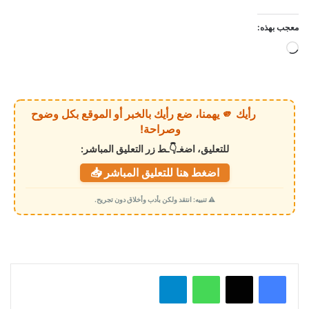
معجب بهذه:
ج
ا
ر
ي
رأيك 🫵 يهمنا، ضع رأيك بالخبر أو الموقع بكل وضوح
ا
وصراحة!
ل
للتعليق، اضغـ👇ـط زر التعليق المباشر:
ت
اضغط هنا للتعليق المباشر 📥
ح
م
⚠️ تنبيه: انتقد ولكن بأدب وأخلاق دون تجريح.
ي
ل
…
واتساب
تيلقرام