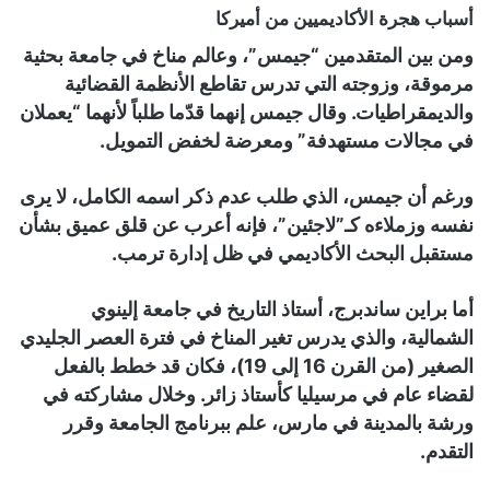
أسباب هجرة الأكاديميين من أميركا
ومن بين المتقدمين “جيمس”، وعالم مناخ في جامعة بحثية
مرموقة، وزوجته التي تدرس تقاطع الأنظمة القضائية
والديمقراطيات. وقال جيمس إنهما قدّما طلباً لأنهما “يعملان
في مجالات مستهدفة” ومعرضة لخفض التمويل.
ورغم أن جيمس، الذي طلب عدم ذكر اسمه الكامل، لا يرى
نفسه وزملاءه كـ”لاجئين”، فإنه أعرب عن قلق عميق بشأن
مستقبل البحث الأكاديمي في ظل إدارة ترمب.
أما براين ساندبرج، أستاذ التاريخ في جامعة إلينوي
الشمالية، والذي يدرس تغير المناخ في فترة العصر الجليدي
الصغير (من القرن 16 إلى 19)، فكان قد خطط بالفعل
لقضاء عام في مرسيليا كأستاذ زائر. وخلال مشاركته في
ورشة بالمدينة في مارس، علم ببرنامج الجامعة وقرر
التقدم.