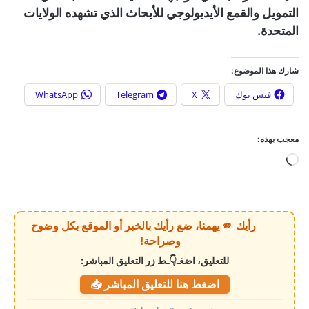
التمويل والقمع الأيديولوجي للأبحاث الذي تشهده الولايات
المتحدة.
شارك هذا الموضوع:
فيس بوك
X
Telegram
WhatsApp
معجب بهذه:
ج
ا
ر
ي
رأيك 🫵 يهمنا، ضع رأيك بالخبر أو الموقع بكل وضوح
ا
وصراحة!
ل
للتعليق، اضغـ👇ـط زر التعليق المباشر:
ت
اضغط هنا للتعليق المباشر 📥
ح
م