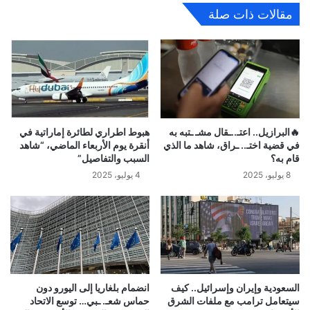
مقالات ذات صلة
🔥البرازيل.. اعتـ..ـقال مشـ ـتبه به
هبوط اطراري لطائرة إماراتية في
في قضية اختـ.. ـراق، شاهد ما الذي
أنقرة يوم الأربعاء الماضي، “شاهد
قام به؟
السبب والتفاصيل”
8 يوليو، 2025
4 يوليو، 2025
السعودية وإيران وإسرائيل.. كيف
انضمام بلغاريا إلى اليورو دون
سيتعامل ترامب مع ملفات الشرق
حماس شعـ. ـبي… توسع الاتحاد