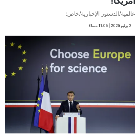
أمريكا!
عالمية/الدستور الإخبارية/خاص:
​2 يوليو 2025 | 11:05 مساءً