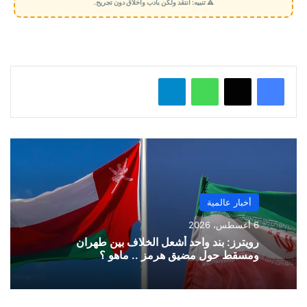
⚠️ تنبيه: انتقد ولكن بأدب وأخلاق دون تجريح.
ي
ل
…
واتساب
تيلقرام
أخبار عالمية
6 أغسطس، 2026
رويترز: بند واحد أشعل الخلاف بين طهران
ومسقط حول مضيق هرمز .. ماهو ؟