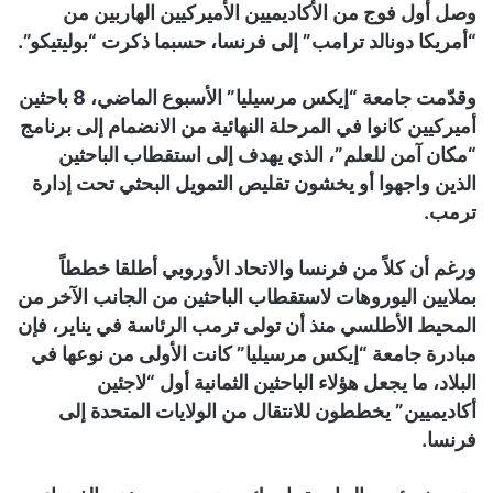
وصل أول فوج من الأكاديميين الأميركيين الهاربين من
“أمريكا دونالد ترامب” إلى فرنسا، حسبما ذكرت “بوليتيكو”.
وقدّمت جامعة “إيكس مرسيليا” الأسبوع الماضي، 8 باحثين
أميركيين كانوا في المرحلة النهائية من الانضمام إلى برنامج
“مكان آمن للعلم”، الذي يهدف إلى استقطاب الباحثين
الذين واجهوا أو يخشون تقليص التمويل البحثي تحت إدارة
ترمب.
ورغم أن كلاً من فرنسا والاتحاد الأوروبي أطلقا خططاً
بملايين اليوروهات لاستقطاب الباحثين من الجانب الآخر من
المحيط الأطلسي منذ أن تولى ترمب الرئاسة في يناير، فإن
مبادرة جامعة “إيكس مرسيليا” كانت الأولى من نوعها في
البلاد، ما يجعل هؤلاء الباحثين الثمانية أول “لاجئين
أكاديميين” يخططون للانتقال من الولايات المتحدة إلى
فرنسا.