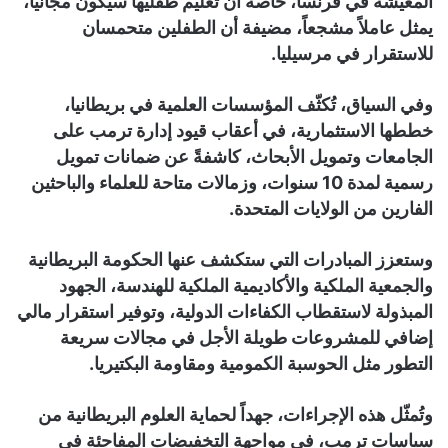
المعيشة في فرنسا، خاصة أن تعليم طفليها سيكون مجانيا،
يمثل عاملاً مشجعاً، مضيفة أن الطفلين متحمسان
للاستقرار في مرسيليا.
وفي السياق، تُكثّف المؤسسات العلمية في بريطانيا،
خططها الاستثمارية، في أعقاب قيود إدارة ترمب على
الجامعات وتمويل الأبحاث، كاشفةً عن ضمانات تمويل
رسمية لمدة 10 سنوات، وزمالات متاحة للعلماء والباحثين
الفارين من الولايات المتحدة.
وستعزز المبادرات التي ستكشف عنها الحكومة البريطانية
والجمعية الملكية والأكاديمية الملكية للهندسة، الجهود
المبذولة لاستقطاب الكفاءات الدولية، وتوفير استقرار مالي
إضافي للمشروعات طويلة الأجل في مجالات سريعة
التطور مثل الحوسبة الكمومية ومقاومة البكتيريا.
وتُمثّل هذه الإجراءات، جهداً لحماية العلوم البريطانية من
سياسات ترمب، في مواجهة التخفيضات المفاجئة في