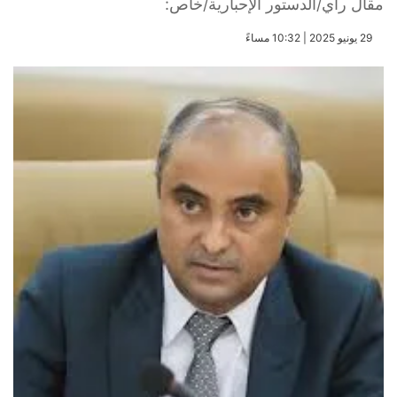
مقال رأي/الدستور الإحبارية/خاص:
​29 يونيو 2025 | 10:32 مساءً