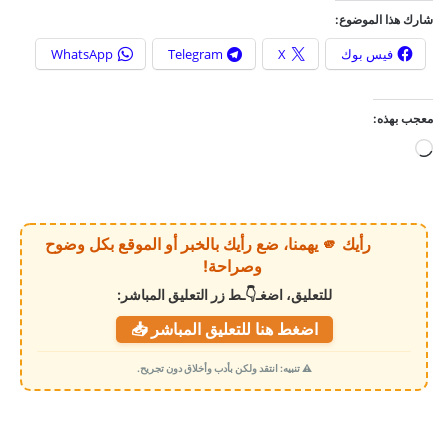
شارك هذا الموضوع:
فيس بوك
X
Telegram
WhatsApp
معجب بهذه:
ج
ا
ر
ي
رأيك 🫵 يهمنا، ضع رأيك بالخبر أو الموقع بكل وضوح
ا
وصراحة!
ل
للتعليق، اضغـ👇ـط زر التعليق المباشر:
ت
اضغط هنا للتعليق المباشر 📥
ح
م
⚠️ تنبيه: انتقد ولكن بأدب وأخلاق دون تجريح.
ي
ل
…