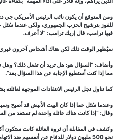
الذين يراهم، وإنه قادر على أداء المهمة “بكفاءة عالي
ومن المتوقع أن يكون نائب الرئيس الأمريكي جي دي
فيها ترامب، قال إريك ترامب: “لا أعرف.
سيُظهر الوقت ذلك لكن هناك أشخاص آخرون غيري”
وأضاف: “السؤال هو: هل تريد أن تفعل ذلك؟ وهل تر
مما إذا كنت أستطيع الإجابة عن هذا السؤال بعد”.
كما تناول نجل الرئيس الانتقادات الموجهة لعائلته ب
وعندما سُئل عما إذا كان البيت الأبيض قد أصبح وس
وقال: “إذا كانت هناك عائلة واحدة لم تستفد من ال
وكشف في المقابلة أن ثروة العائلة كانت ستكون أكبر
نحو 500 مليون دولار للدفاع عن أنفسهم ضد الاتهامات الزائفة بالتدخل الروسي المزعوم في انتخابات 2016.