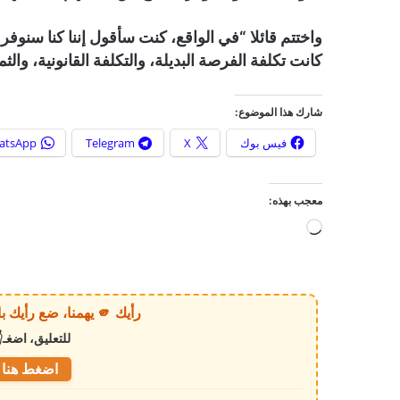
واختتم قائلا “في الواقع، كنت سأقول إننا كنا سنوفر 
كانت تكلفة الفرصة البديلة، والتكلفة القانونية، والثمن
شارك هذا الموضوع:
فيس بوك
X
Telegram
atsApp
معجب بهذه:
ج
ا
ر
ي
رأيك 🫵 يهمنا، ضع رأيك بالخبر أو الموقع بكل وضوح وصراحة!
ا
للتعليق، اضغـ
ل
ت
اضغط هنا ل
ح