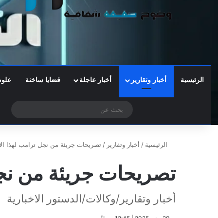
الرئيسية
أخبار وتقارير
أخبار عاجلة
قضايا ساخنة
علوم
‫X
فيسبوك
تيلقرام
واتساب
الوضع المظلم
بحث
عن
الرئيسية
/
أخبار وتقارير
/
تصريحات جريئة من نجل ترامب لهذا الأ
تصريحات جريئة من نجل
أخبار وتقارير/وكالات/الدستور الاخبارية