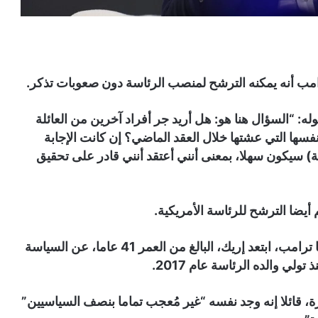
امب أنه يمكنه الترشح لمنصب الرئاسة دون صعوبات تذكر.
ه: “السؤال هنا هو: هل أريد جر أفراد آخرين من العائلة
فسها التي عشتها خلال العقد الماضي؟ إن كانت الإجابة
ة) سيكون سهلا، بمعنى أنني أعتقد أنني قادر على تحقيق
 أيضا الترشح للرئاسة الأمريكية.
وعلى عكس شقيقيه الآخرين، دونالد جونيور وإيفانكا ترامب، ابتعد إريك، البالغ من العمر 41 عاما، عن السياسة
ولي والده الرئاسة عام 2017.
ة، قائلا إنه وجد نفسه “غير مُعجب تماما بنصف السياسيين”