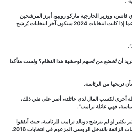
ة”.
 فانس، ووزير الخارجية ماركو روبيو، أبرز المرشحين
للفوز بترشيح الحزب الجمهوري، ولكن عندما سُئل عما إذا كانت انتخابات 2024 ستكون آخر انتخابات يُرشح
.
يد أن تُخضع من تُحبهم لوحشية هذا النظام؟ ولست متأكدا
شأن تربحها من الرئاسة.
يلة أخرى لكسب المال لدى عائلته، أصر على نفي ذلك،
سياسة، فهي عائلة ترامب”.
 بكثير لو لم يترشح دونالد ترامب للرئاسة، حيث أنفقوا