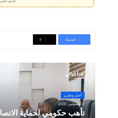
⚠️ تنبيه: انتقد
م
ي
ل
…
فيسبوك
‫X
أقرأ التالي
أخبار وتقارير
7 أغسطس، 2026
تأهب حكومي لحماية الاتصال