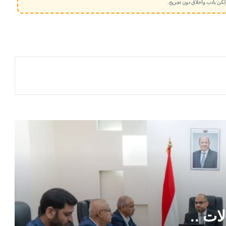
 ولكن بأدب وأخلاق دون تجريح.
تأهب حكومي لحماية الاتصالات .. توجيهات
جديدة لضمان استمرار الخدمة في المناطق
المحررة
مصرع مسؤول مصري بطريقة مروعة
المحرّمي يستقبل وزير الدولة لشؤون المرأة
ويؤكد أهمية تعزيز دور المرأة في مسيرة
التنمية وبناء الدولة
مصادر أكاديمية تكشف الدافع الحقيقي
لإيقاف اعتماد شهادات مناطق الحوثيين
مستشار رئاسي يكشف سر تماسك مجلس
القيادة ويوجه رسائل حاسمة للداخل
والخارج
ات ..