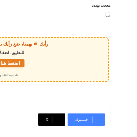
معجب بهذه:
ج
ا
ر
ي
رأيك 🫵 يهمنا، ضع رأيك بالخبر أو الموقع بكل وضوح وصراحة!
ا
للتعليق، اضغـ
ل
ت
اضغط هنا ل
ح
⚠️ تنبيه: انتقد
م
ي
ل
…
فيسبوك
‫X