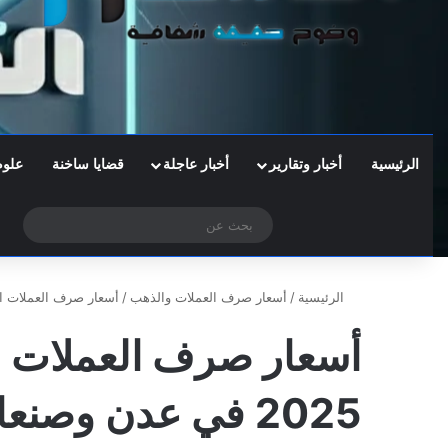
الرئيسية
أخبار وتقارير
أخبار عاجلة
قضايا ساخنة
علوم
‫X
فيسبوك
تيلقرام
واتساب
الوضع المظلم
بحث
عن
الرئيسية
/
أسعار صرف العملات والذهب
/
أسعار صرف العملات اليوم الجمعة 16 ماي
2025 في عدن وصنعاء