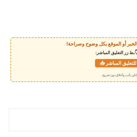
ـط زر التعليق المباشر:
لتعليق المباشر 📥
 ولكن بأدب وأخلاق دون تجريح.
​عدن: سموم الشائعات تستشري في سوق
الصرف، ورد حاسم من “البنك المركزي”
يقطع الطريق أمام مصادر تلك الشائعات
أسعار صرف العملات الأجنبية صباح اليوم
الأحد 15 فبراير 2026م
مليار ريال سعودي لدعم الاقتصاد وتغطية