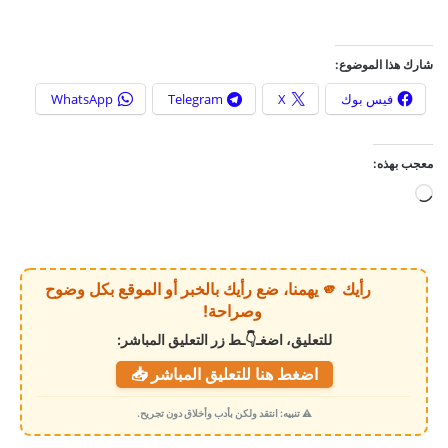
شارك هذا الموضوع:
فيس بوك
X
Telegram
WhatsApp
معجب بهذه:
ج
ا
ر
ي
رأيك 🫵 يهمنا، ضع رأيك بالخبر أو الموقع بكل وضوح
ا
وصراحة!
ل
للتعليق، اضغـ👇ـط زر التعليق المباشر:
ت
اضغط هنا للتعليق المباشر 📥
ح
م
⚠️ تنبيه: انتقد ولكن بأدب وأخلاق دون تجريح.
ي