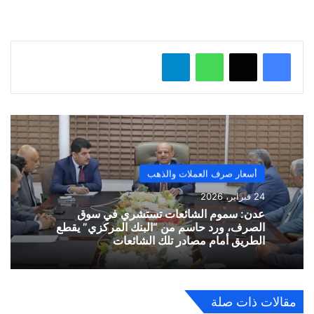
ل
…
واتساب
تيلقرام
أسعار صرف العملات والذهب
24 فبراير، 2026
​عدن: سموم الشائعات تستشري في سوق
الصرف، ورد حاسم من “البنك المركزي” يقطع
الطريق أمام مصادر تلك الشائعات
مقالات ذات صلة