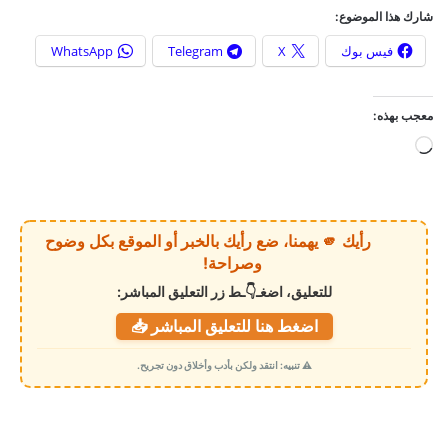
شارك هذا الموضوع:
فيس بوك
X
Telegram
WhatsApp
معجب بهذه:
ج
ا
ر
ي
رأيك 🫵 يهمنا، ضع رأيك بالخبر أو الموقع بكل وضوح
ا
وصراحة!
ل
للتعليق، اضغـ👇ـط زر التعليق المباشر:
ت
اضغط هنا للتعليق المباشر 📥
ح
م
⚠️ تنبيه: انتقد ولكن بأدب وأخلاق دون تجريح.
ي
ل
…