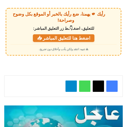
ر
ي
رأيك 🫵 يهمنا، ضع رأيك بالخبر أو الموقع بكل وضوح
ا
وصراحة!
ل
للتعليق، اضغـ👇ـط زر التعليق المباشر:
ت
اضغط هنا للتعليق المباشر 📥
ح
م
⚠️ تنبيه: انتقد ولكن بأدب وأخلاق دون تجريح.
ي
ل
…
واتساب
تيلقرام