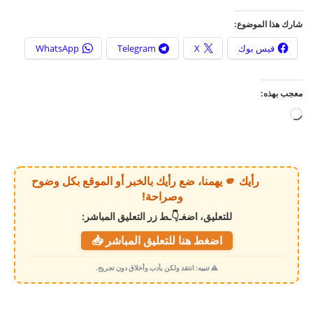
شارك هذا الموضوع:
فيس بوك
X
Telegram
WhatsApp
معجب بهذه:
ج
ا
ر
ي
رأيك 🫵 يهمنا، ضع رأيك بالخبر أو الموقع بكل وضوح
ا
وصراحة!
ل
للتعليق، اضغـ👇ـط زر التعليق المباشر:
ت
اضغط هنا للتعليق المباشر 📥
ح
م
⚠️ تنبيه: انتقد ولكن بأدب وأخلاق دون تجريح.
ي
ل