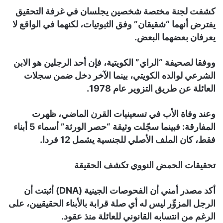
كشفت لجنة مختصة شخصين يجلسان في غرفة التحقيق
يفترض أنهما “شقيقان” وفق الثبوتيات، لكنهما في الواقع لا
يعرفان بعضهما البعض.
ووفقا لصحيفة “الراي” الكويتية، فإن أحد الرجلين هو الابن
الشرعي لوالده الكويتي، بينما الآخر دخل ضمن سجلات
العائلة عن طريق التزوير عام 1978.
وعند وفاة الأب في تسعينيات القرن الماضي، ظهرت
المفارقة: فبينما سجّلت وثيقة “حصر الورثة” أسماء 5 أبناء
فقط، كان الملف الأصلي للجنسية يشمل 12 فردا.
تحقيقات الحمض النووي تكشف الحقيقة
أكد مصدر أمني أن الفحوصات الجينية (DNA) أثبتت أن
الرجل المزوِّر ليس له أي صلة قرابة بالأبناء الحقيقيين، على
الرغم من انتسابه القانوني للعائلة منذ عقود.