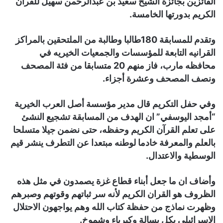
الفائزين بجائزة الشيخ سعيد بن عبدالرحمن سهيل للقرآن
الكريم بدورتها الخامسة.
وتقدم للمسابقة 180طالبا وطالبة من الملتحقين بالمراكز
القرانيه التابعة للمؤسسات والجمعيات الخيريه في
محافظه مارب، فاز منهم 20 متسابقا من فئة المصحف
ونصف المصحف وعشرة أجزاء.
وفي حفل التكريم قال مدير مؤسسة أصل العرب الخيرية
“أمجد اليوسفي” ان الهدف من المسابقة تشجيع النشئ
على تعلم القرآن الكريم وحفظه، حتى نضمن جيلا متسلحا
بالعلم والمعرفة خادما لوطنه مبتعدا عن التطرف ينشر قيم
الوسطية والاعتدال.
وأضاف ان ما جعل أبناء قطاع غزة يصمدون في مثل هذه
الظروف هو القران الكريم لأنه سر ثباتهم وقوتهم وصبرهم
وظهرت نماذج من حفظة كتاب الله وهم يواجهون الاحتلال
الإسرائيلي بكل بسالة وكبرياء وشموخ.