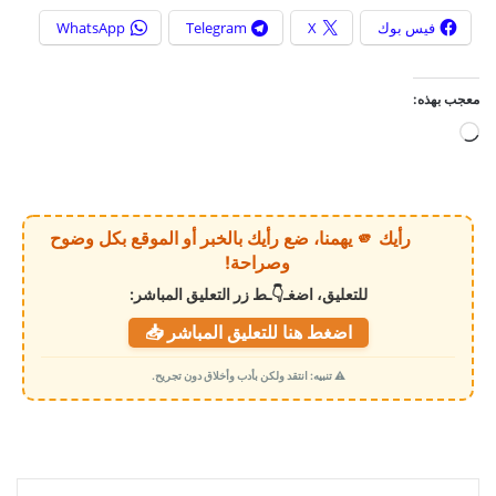
فيس بوك
X
Telegram
WhatsApp
معجب بهذه:
ج
ا
ر
ي
رأيك 🫵 يهمنا، ضع رأيك بالخبر أو الموقع بكل وضوح
ا
وصراحة!
ل
للتعليق، اضغـ👇ـط زر التعليق المباشر:
ت
اضغط هنا للتعليق المباشر 📥
ح
م
⚠️ تنبيه: انتقد ولكن بأدب وأخلاق دون تجريح.
ي
ل
…