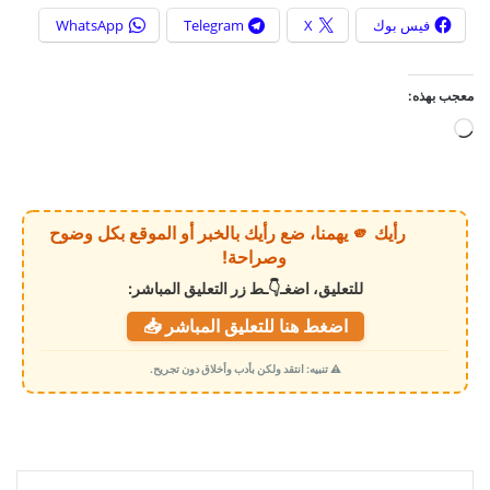
فيس بوك
X
Telegram
WhatsApp
معجب بهذه:
ج
ا
ر
ي
رأيك 🫵 يهمنا، ضع رأيك بالخبر أو الموقع بكل وضوح
ا
وصراحة!
ل
للتعليق، اضغـ👇ـط زر التعليق المباشر:
ت
اضغط هنا للتعليق المباشر 📥
ح
م
⚠️ تنبيه: انتقد ولكن بأدب وأخلاق دون تجريح.
ي
ل
…