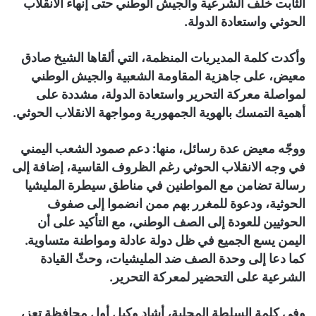
الثابت خلف الشرعية والجيش الوطني حتى إنهاء الانقلاب
الحوثي واستعادة الدولة.
وأكدت كلمة المديريات المنظمة، التي ألقاها الشيخ صادق
معيض، على جاهزية المقاومة الشعبية والجيش الوطني
لمواصلة معركة التحرير واستعادة الدولة، مشددة على
أهمية التمسك بالهوية الجمهورية ومواجهة الانقلاب الحوثي.
ووجّه معيض عدة رسائل، منها: دعم صمود الشعب اليمني
في وجه الانقلاب الحوثي رغم الظروف القاسية، إضافة إلى
رسالة تضامن مع المواطنين في مناطق سيطرة المليشيا
الحوثية، ودعوة للمغرر بهم ممن انضموا إلى صفوف
الحوثيين للعودة إلى الصف الوطني، مع التأكيد على أن
اليمن يسع الجميع في ظل دولة عادلة ومواطنة متساوية.
كما دعا إلى وحدة الصف ضد المليشيات، وحثّ القيادة
الشرعية على التحضير لمعركة التحرير.
وفي كلمة السلطة المحلية، أشاد وكيل أول محافظة تعز،