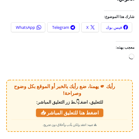
شارك هذا الموضوع:
فيس بوك
X
Telegram
WhatsApp
معجب بهذه:
ج
ا
ر
ي
رأيك 🫵 يهمنا، ضع رأيك بالخبر أو الموقع بكل وضوح
ا
وصراحة!
ل
للتعليق، اضغـ👇ـط زر التعليق المباشر:
ت
اضغط هنا للتعليق المباشر 📥
ح
م
⚠️ تنبيه: انتقد ولكن بأدب وأخلاق دون تجريح.
ي
ل