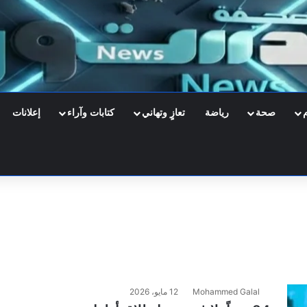
صحة
رياضة
تعازٍ وتهاني
كتابات وآراء
إعلانات
Mohammed Galal
12 مايو، 2026