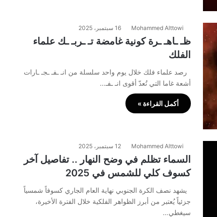
Mohammed Alttowi
16 سبتمبر، 2025
ظـ ـاهـ ـرة كونية غامضة تـ ـربـ ـك علماء
الفلك
رصد علماء فلك خلال يوم واحد سلسلة من انـ ـفـ ـجـ ـارات
أشعة غاما التي تُعدّ أقوى انـ ـفـ…
أكمل القراءة »
Mohammed Alttowi
12 سبتمبر، 2025
السماء تظلم في وضح النهار .. تفاصيل آخر
كسوف كلي للشمس في 2025
يشهد نصف الكرة الجنوبي نهاية العام الجاري كسوفاً شمسياً
جزئياً يُعتبر من أبرز الظواهر الفلكية خلال الفترة الأخيرة،
سيغطي…