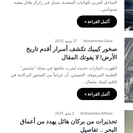
الساحل الغربي للولايات المتحدة، تتمثل في زلزال هائل يعقبه
تسونامي…
أكمل القراءة »
Mohammed Galal
27 يونيو، 2025
صخور كيبيك تكشف أسرار أقدم تاريخ
الأرض! لا يفوتك المقال
أظهرت اختبارات جديدة نُشرت نتائجها في مجلة “ساينس”
العلمية المرموقة، الخميس، أن حزاماً من الصخور البركانية في
إقليم كيبيك بشمال…
أكمل القراءة »
Mohammed Alttowi
2 مايو، 2025
تحذيرات من بركان هائل يهدد من أعماق
البحر .. تفاصيل