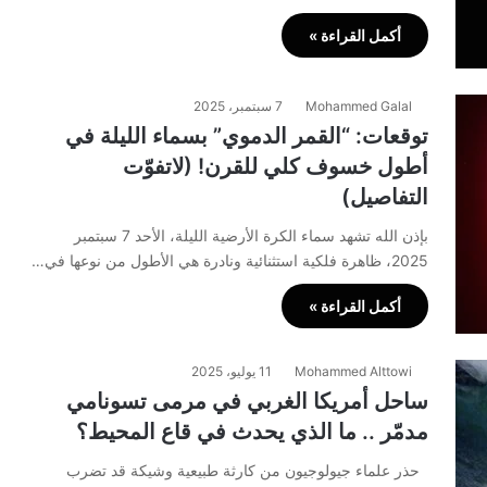
أكمل القراءة »
Mohammed Galal
7 سبتمبر، 2025
توقعات: “القمر الدموي” بسماء الليلة في
أطول خسوف كلي للقرن! (لاتفوّت
التفاصيل)
بإذن الله تشهد سماء الكرة الأرضية الليلة، الأحد 7 سبتمبر
2025، ظاهرة فلكية استثنائية ونادرة هي الأطول من نوعها في…
أكمل القراءة »
Mohammed Alttowi
11 يوليو، 2025
ساحل أمريكا الغربي في مرمى تسونامي
مدمّر .. ما الذي يحدث في قاع المحيط؟
حذر علماء جيولوجيون من كارثة طبيعية وشيكة قد تضرب