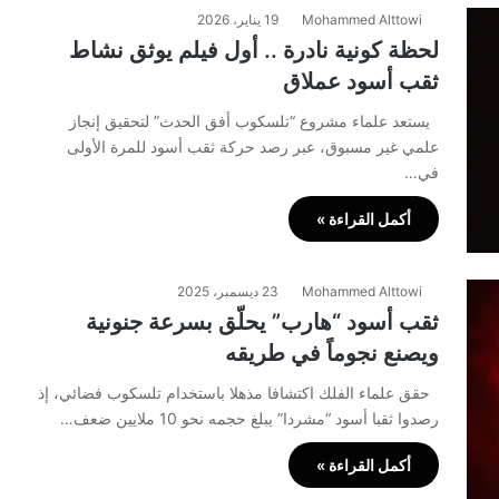
Mohammed Alttowi
19 يناير، 2026
لحظة كونية نادرة .. أول فيلم يوثق نشاط
ثقب أسود عملاق
يستعد علماء مشروع “تلسكوب أفق الحدث” لتحقيق إنجاز
علمي غير مسبوق، عبر رصد حركة ثقب أسود للمرة الأولى
في…
أكمل القراءة »
Mohammed Alttowi
23 ديسمبر، 2025
ثقب أسود “هارب” يحلّق بسرعة جنونية
ويصنع نجوماً في طريقه
حقق علماء الفلك اكتشافا مذهلا باستخدام تلسكوب فضائي، إذ
رصدوا ثقبا أسود “مشردا” يبلغ حجمه نحو 10 ملايين ضعف…
أكمل القراءة »