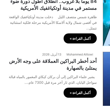
84 يوماً بلا غروب.. انطلاق أطول دورة ضوء
مستمر في مدينة أوتكياغفيك الأمريكية
ظاهرة شمس منتصف الليل دخلت مدينة أوتكياغفيك الواقعة
في أقصى شمال ولاية ألاسكا الأمريكية مرحلة فلكية استثنائية
تتمثل…
أكمل القراءة »
Mohammed Alttowi
13 أبريل، 2026
أحد أخطر البراكين العملاقة على وجه الأرض
يمتلئ بالصهارة
يشير علماء البراكين إلى أن بركان كيكاي المغمور بالمياه قبالة
سواحل اليابان، الذي ثار آخر مرة قبل 7300 عام،…
أكمل القراءة »