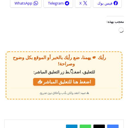
فيس بوك
X
Telegram
WhatsApp
معجب بهذه:
ج
ا
ر
ي
رأيك 🫵 يهمنا، ضع رأيك بالخبر أو الموقع بكل وضوح
ا
وصراحة!
ل
للتعليق، اضغـ👇ـط زر التعليق المباشر:
ت
اضغط هنا للتعليق المباشر 📥
ح
م
⚠️ تنبيه: انتقد ولكن بأدب وأخلاق دون تجريح.
ي
ل
…
واتساب
تيلقرام