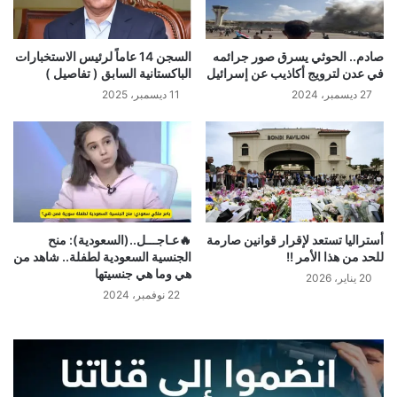
صادم.. الحوثي يسرق صور جرائمه
السجن 14 عاماً لرئيس الاستخبارات
في عدن لترويج أكاذيب عن إسرائيل
الباكستانية السابق ( تفاصيل )
27 ديسمبر، 2024
11 ديسمبر، 2025
أستراليا تستعد لإقرار قوانين صارمة
🔥عـاجـــل..(السعودية): منح
للحد من هذا الأمر !!
الجنسية السعودية لطفلة.. شاهد من
هي وما هي جنسيتها
20 يناير، 2026
22 نوفمبر، 2024