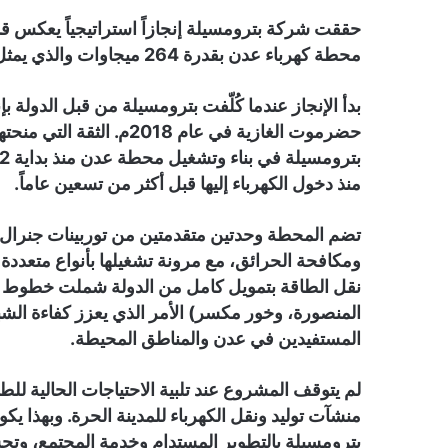
حققت شركة بترومسيلة إنجازاً استراتيجياً يعكس قدرا
محطة كهرباء عدن بقدرة 264 ميجاوات والذي يمثل نقلة نوعية في قطاع الطاقة بالعاصمة المؤقتة عدن.
بدأ الإنجاز عندما كُلّفت بترومسيلة من قبل الدولة 
حضرموت الغازية في عام 18
منذ دخول الكهرباء إليها قبل أكثر من تسعين عاماً.
تضم المحطة وحدتين متقدمتين من توربينات جنرال إل
ومكافحة الحرائق، مع مرونة تشغيلها بأنواع متعدد
نقل الطاقة بتمويل كامل من الدولة شملت خطوط ن
المنصورة، وخور مكسر) الأمر الذي يعزز كفاءة الش
المستفيدين في عدن والمناطق المحيطة.
لم يتوقف المشروع عند تلبية الاحتياجات الحالية للط
منشآت توليد ونقل الكهرباء للمدينة الحرة. وبهذا 
بترومسيلة بالتطوير المستدام وخدمة المجتمع، وت