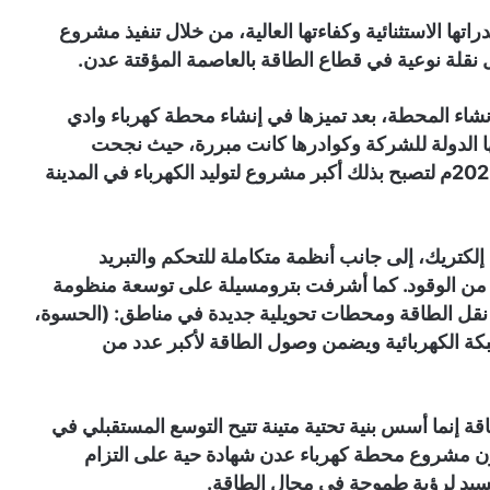
تها الاستثنائية وكفاءتها العالية، من خلال تنفيذ مشروع
بإنشاء المحطة، بعد تميزها في إنشاء محطة كهرباء وادي
20م. الثقة التي منحتها الدولة للشركة وكوادرها كانت مبررة، حيث نجحت
بترومسيلة في بناء وتشغيل محطة عدن منذ بداية 2022م لتصبح بذلك أكبر مشروع لتوليد الكهرباء في المدينة
كتريك، إلى جانب أنظمة متكاملة للتحكم والتبريد
ة من الوقود. كما أشرفت بترومسيلة على توسعة منظومة
قل الطاقة ومحطات تحويلية جديدة في مناطق: (الحسوة،
بكة الكهربائية ويضمن وصول الطاقة لأكبر عدد من
اقة إنما أسس بنية تحتية متينة تتيح التوسع المستقبلي في
يكون مشروع محطة كهرباء عدن شهادة حية على التزام
جسيد لرؤية طموحة في مجال الطاقة.