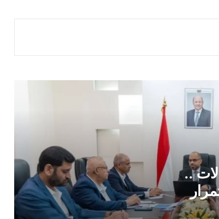
مصرع مسؤول مصري بطريقة مروعة
المحرّمي يستقبل وزير الدولة لشؤون المرأة
ويؤكد أهمية تعزيز دور المرأة في مسيرة
التنمية وبناء الدولة
مصادر أكاديمية تكشف الدافع الحقيقي
لإيقاف اعتماد شهادات مناطق الحوثيين
مستشار رئاسي يكشف سر تماسك مجلس
القيادة ويوجه رسائل حاسمة للداخل
والخارج
ات ..
تعيينات رئاسية جديدة تشمل المسؤولين
مرار
الإداريين لمجلس القيادة الأعلى للقوات
ة
المسلحة