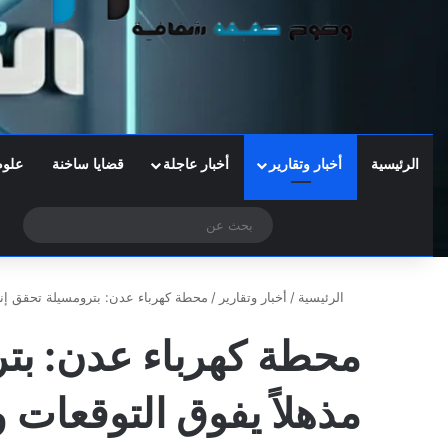
الرئيسية
أخبار وتقارير
أخبار عاجلة
قضايا ساخنة
علوم
‫X
فيسبوك
تيلقرام
واتساب
الوضع المظلم
بحث
عن
الرئيسية
/
أخبار وتقارير
/
محطة كهرباء عدن: بترومسيلة تحقق إنجا
محطة كهرباء عدن: بتر
مذهلاً يفوق التوقعات 