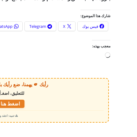
شارك هذا الموضوع:
فيس بوك
X
Telegram
atsApp
معجب بهذه:
ج
ا
ر
ي
رأيك 🫵 يهمنا، ضع رأيك بالخبر أو الموقع بكل وضوح وصراحة!
ا
للتعليق، اضغـ
ل
ت
اضغط هنا ل
ح
⚠️ تنبيه: انتقد
م
ي
ل