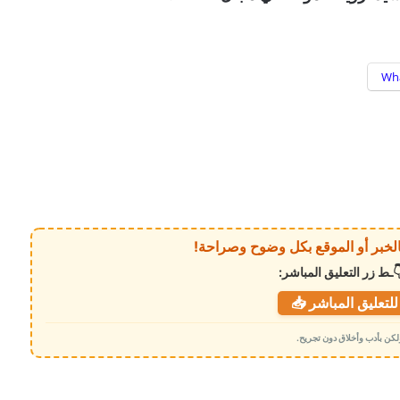
Wh
ـط زر التعليق المباشر:
لتعليق المباشر 📥
 ولكن بأدب وأخلاق دون تجريح.
تأهب حكومي لحماية الاتصالات .. توجيهات
جديدة لضمان استمرار الخدمة في المناطق
المحررة