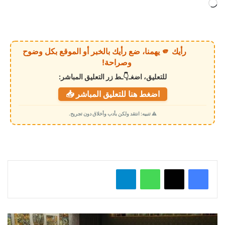
ج
ا
ر
ي
رأيك 🫵 يهمنا، ضع رأيك بالخبر أو الموقع بكل وضوح
ا
وصراحة!
ل
للتعليق، اضغـ👇ـط زر التعليق المباشر:
ت
اضغط هنا للتعليق المباشر 📥
ح
م
⚠️ تنبيه: انتقد ولكن بأدب وأخلاق دون تجريح.
ي
ل
…
واتساب
تيلقرام