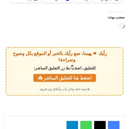
معجب بهذه:
ج
ا
ر
ي
رأيك 🫵 يهمنا، ضع رأيك بالخبر أو الموقع بكل وضوح
ا
وصراحة!
ل
للتعليق، اضغـ👇ـط زر التعليق المباشر:
ت
اضغط هنا للتعليق المباشر 📥
ح
م
⚠️ تنبيه: انتقد ولكن بأدب وأخلاق دون تجريح.
ي
ل
…
واتساب
تيلقرام