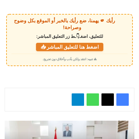
ر
ي
رأيك 🫵 يهمنا، ضع رأيك بالخبر أو الموقع بكل وضوح
ا
وصراحة!
ل
للتعليق، اضغـ👇ـط زر التعليق المباشر:
ت
اضغط هنا للتعليق المباشر 📥
ح
م
⚠️ تنبيه: انتقد ولكن بأدب وأخلاق دون تجريح.
ي
ل
…
واتساب
تيلقرام