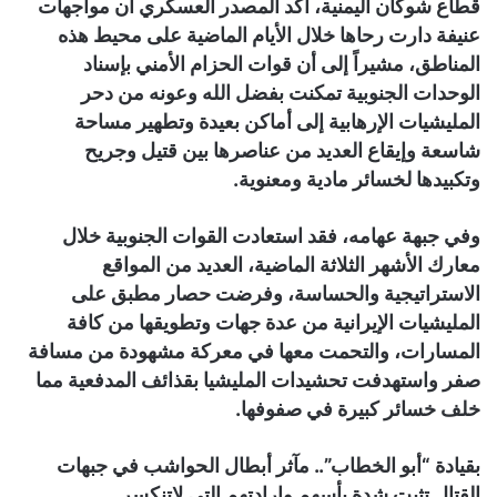
قطاع شوكان اليمنية، أكد المصدر العسكري ان مواجهات
عنيفة دارت رحاها خلال الأيام الماضية على محيط هذه
المناطق، مشيراً إلى أن قوات الحزام الأمني بإسناد
الوحدات الجنوبية تمكنت بفضل الله وعونه من دحر
المليشيات الإرهابية إلى أماكن بعيدة وتطهير مساحة
شاسعة وإيقاع العديد من عناصرها بين قتيل وجريح
وتكبيدها لخسائر مادية ومعنوية.
وفي جبهة عهامه، فقد استعادت القوات الجنوبية خلال
معارك الأشهر الثلاثة الماضية، العديد من المواقع
الاستراتيجية والحساسة، وفرضت حصار مطبق على
المليشيات الإيرانية من عدة جهات وتطويقها من كافة
المسارات، والتحمت معها في معركة مشهودة من مسافة
صفر واستهدفت تحشيدات المليشيا بقذائف المدفعية مما
خلف خسائر كبيرة في صفوفها.
بقيادة “أبو الخطاب”.. مآثر أبطال الحواشب في جبهات
القتال تثبت شدة بأسهم وإرادتهم التي لاتنكسر