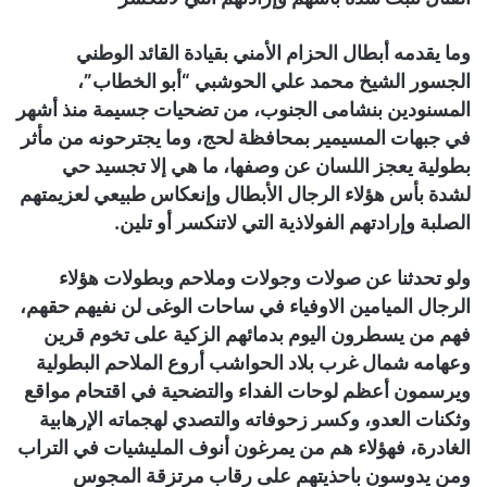
وما يقدمه أبطال الحزام الأمني بقيادة القائد الوطني
الجسور الشيخ محمد علي الحوشبي “أبو الخطاب”،
المسنودين بنشامى الجنوب، من تضحيات جسيمة منذ أشهر
في جبهات المسيمير بمحافظة لحج، وما يجترحونه من مأثر
بطولية يعجز اللسان عن وصفها، ما هي إلا تجسيد حي
لشدة بأس هؤلاء الرجال الأبطال وإنعكاس طبيعي لعزيمتهم
الصلبة وإرادتهم الفولاذية التي لاتنكسر أو تلين.
ولو تحدثنا عن صولات وجولات وملاحم وبطولات هؤلاء
الرجال الميامين الاوفياء في ساحات الوغى لن نفيهم حقهم،
فهم من يسطرون اليوم بدمائهم الزكية على تخوم قرين
وعهامه شمال غرب بلاد الحواشب أروع الملاحم البطولية
ويرسمون أعظم لوحات الفداء والتضحية في اقتحام مواقع
وثكنات العدو، وكسر زحوفاته والتصدي لهجماته الإرهابية
الغادرة، فهؤلاء هم من يمرغون أنوف المليشيات في التراب
ومن يدوسون باحذيتهم على رقاب مرتزقة المجوس