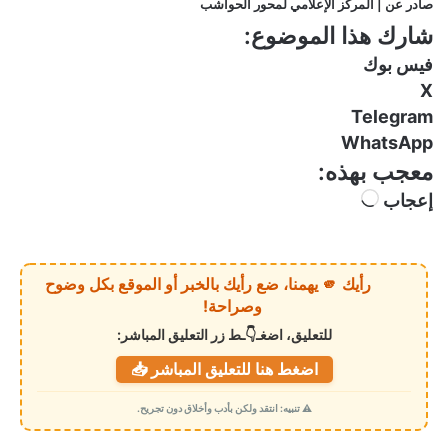
صادر عن | المركز الإعلامي لمحور الحواشب
شارك هذا الموضوع:
فيس بوك
X
Telegram
WhatsApp
معجب بهذه:
إعجاب
ج
ا
ر
ي
رأيك 🫵 يهمنا، ضع رأيك بالخبر أو الموقع بكل وضوح
ا
وصراحة!
ل
للتعليق، اضغـ👇ـط زر التعليق المباشر:
ت
اضغط هنا للتعليق المباشر 📥
ح
م
⚠️ تنبيه: انتقد ولكن بأدب وأخلاق دون تجريح.
ي