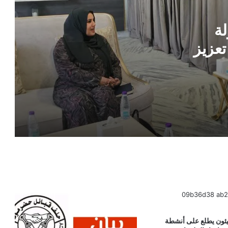
قرار جمهوري بتعيين أركان حرب جديد
للقوات الجوية والدفاع الجوي
لة
تعزيز
الرئيس العليمي يجري تعيينات جديدة في
قيادة القوات الجوية والدفاع الجوي
 وبناء
قرار رئاسي جديد .. العليمي يعين قيادات
جديدة في جهاز أمن الدولة
بشرى سارة لموظفي الدولة .. الخدمة
المدنية تكشف موعد صرف زيادة الرواتب
والعلاوات
السعودية تحسم الجدل .. رد رسمي بشأن
أنباء المحادثات مع الحوثيين عبر عُمان
يئون يطلع على أنشطة
تسريبات تكشف وساطة سعودية لاحتواء