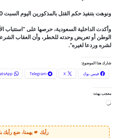
ونوهت بتنفيذ حكم القتل بالمذكورين اليوم السبت 30 نومفبر 2024 بمنطقة الرياض.
وأكدت الداخلية السعودية، حرصها على “استتباب ا
الوطن أو تعريض وحدته للخطر، وأن العقاب الشر
لشره وردعا لغيره”.
شارك هذا الموضوع:
فيس بوك
X
Telegram
atsApp
معجب بهذه:
ج
ا
ر
ي
رأيك 🫵 يهمنا، ضع رأيك بالخبر أو الموقع بكل وضوح وصراحة!
ا