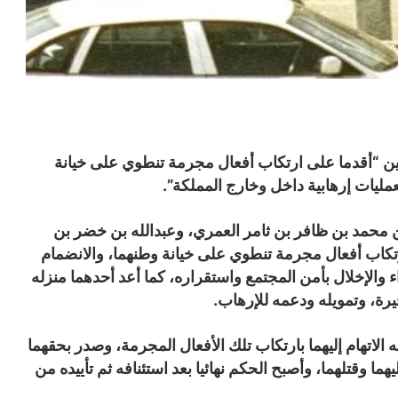
ن “أقدما على ارتكاب أفعال مجرمة تنطوي على خيانة
عمليات إرهابية داخل وخارج المملكة”.
ن محمد بن ظافر بن ثامر العمري، وعبدالله بن خضر بن
رتكاب أفعال مجرمة تنطوي على خيانة وطنهما، والانضمام
ء والإخلال بأمن المجتمع واستقراره، كما أعد أحدهما منزله
خيرة، وتمويله ودعمه للإرهاب.
يه الاتهام إليهما بارتكاب تلك الأفعال المجرمة، وصدر بحقهما
وقتلهما، وأصبح الحكم نهائيا بعد استئنافه ثم تأييده من