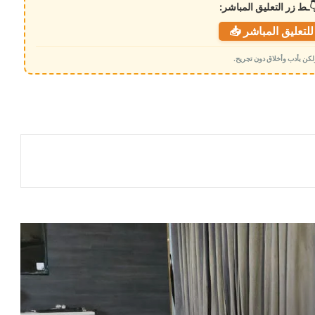
ـط زر التعليق المباشر:
لتعليق المباشر 📥
 ولكن بأدب وأخلاق دون تجريح.
المحرّمي يستقبل وزير الدولة لشؤون المرأة
ويؤكد أهمية تعزيز دور المرأة في مسيرة
التنمية وبناء الدولة
مصادر أكاديمية تكشف الدافع الحقيقي
لإيقاف اعتماد شهادات مناطق الحوثيين
مستشار رئاسي يكشف سر تماسك مجلس
القيادة ويوجه رسائل حاسمة للداخل
والخارج
تعيينات رئاسية جديدة تشمل المسؤولين
الإداريين لمجلس القيادة الأعلى للقوات
المسلحة