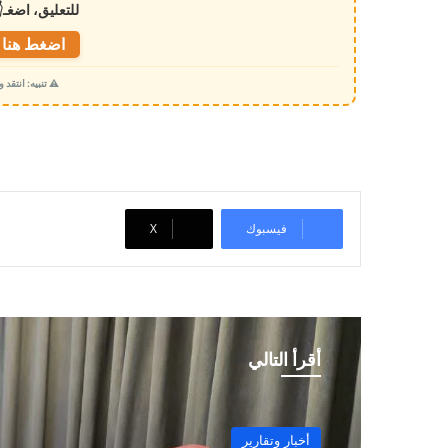
للتعليق، اضغـ
ل
ت
اضغط هنا ل
ح
⚠️ تنبيه: انتقد
م
ي
ل
…
فيسبوك
‫X
أقرأ التالي
أخبار وتقارير