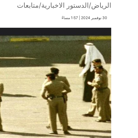
الرياض/الدستور الاخبارية/متابعات
​30 نوفمبر 2024 | 1:57 مساءً