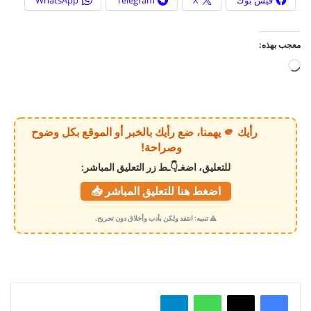
معجب بهذه:
ج
ا
ر
ي
رأيك 🫵 يهمنا، ضع رأيك بالخبر أو الموقع بكل وضوح
ا
وصراحة!
ل
للتعليق، اضغـ👇ـط زر التعليق المباشر:
ت
اضغط هنا للتعليق المباشر 📥
ح
م
⚠️ تنبيه: انتقد ولكن بأدب وأخلاق دون تجريح.
ي
ل
…
واتساب
تيلقرام