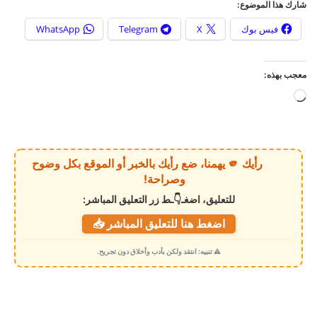
شارك هذا الموضوع:
فيس بوك
X
Telegram
WhatsApp
معجب بهذه:
ج
ا
ر
ي
رأيك 🫵 يهمنا، ضع رأيك بالخبر أو الموقع بكل وضوح
ا
وصراحة!
ل
للتعليق، اضغـ👇ـط زر التعليق المباشر:
ت
اضغط هنا للتعليق المباشر 📥
ح
م
⚠️ تنبيه: انتقد ولكن بأدب وأخلاق دون تجريح.
ي
ل
…