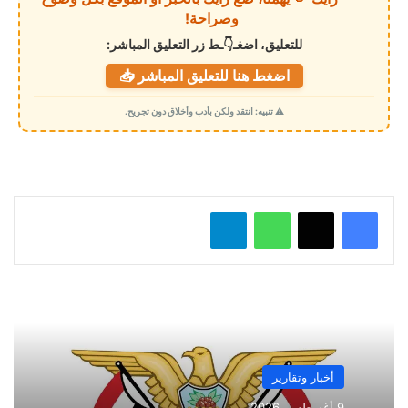
ا
وصراحة!
ل
للتعليق، اضغـ👇ـط زر التعليق المباشر:
ت
اضغط هنا للتعليق المباشر 📥
ح
م
⚠️ تنبيه: انتقد ولكن بأدب وأخلاق دون تجريح.
ي
ل
…
واتساب
تيلقرام
أخبار وتقارير
9 أغسطس، 2026