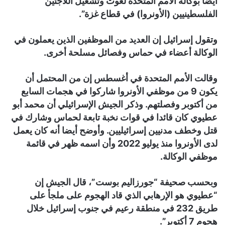
أيضا بوكالة الأمم المتحدة لغوث وتشغيل اللاجئين
الفلسطينيين (الأونروا) في قطاع غزة”.
وتقول إسرائيل إن العديد من الموظفين الذين يعملون في
الوكالة أعضاء في حماس وفصائل مسلحة أخرى.
وقالت الأمم المتحدة في أغسطس إن من المحتمل أن
يكون 9 من موظفي الأونروا شاركوا في هجمات السابع
من أكتوبر وفصلتهم. وذكر الجيش الإسرائيلي أن محمد أبو
عطيوي كان قائدا في قوات نخبة تابعة لحماس وشارك في
قتل وخطف مدنيين إسرائيليين. وأوضح أيضا أنه كان يعمل
لدى الأونروا منذ يوليو 2022 وأن اسمه ظهر في قائمة
موظفي الوكالة.
وبحسب صحيفة “جورزاليم بوست”، قال الجيش إن
“عطيوي هو الإرهابي الذي قاد الهجوم على ملجأ على
طريق 232 في منطقة رعيم في جنوب إسرائيل خلال
هجوم 7 أكتوبر”.