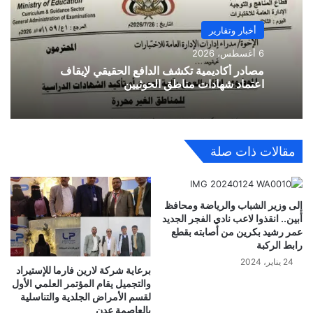
أخبار وتقارير
6 أغسطس، 2026
مصادر أكاديمية تكشف الدافع الحقيقي لإيقاف
اعتماد شهادات مناطق الحوثيين
مقالات ذات صلة
إلى وزير الشباب والرياضة ومحافظ
أبين.. انقذوا لاعب نادي الفجر الجديد
عمر رشيد بكرين من أصابته بقطع
رابط الركبة
24 يناير، 2024
برعاية شركة لارين فارما للإستيراد
والتجميل يقام المؤتمر العلمي الأول
لقسم الأمراض الجلدية والتناسلية
بالعاصمة عدن