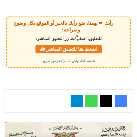
ا
ر
ي
رأيك 🫵 يهمنا، ضع رأيك بالخبر أو الموقع بكل وضوح
ا
وصراحة!
ل
للتعليق، اضغـ👇ـط زر التعليق المباشر:
ت
اضغط هنا للتعليق المباشر 📥
ح
م
⚠️ تنبيه: انتقد ولكن بأدب وأخلاق دون تجريح.
ي
ل
…
واتساب
تيلقرام