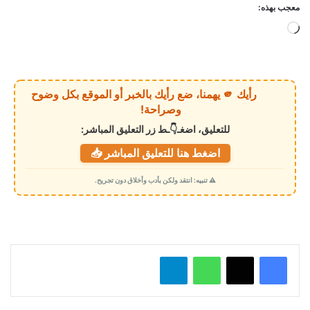
معجب بهذه:
ج
ا
ر
ي
رأيك 🫵 يهمنا، ضع رأيك بالخبر أو الموقع بكل وضوح
ا
وصراحة!
ل
للتعليق، اضغـ👇ـط زر التعليق المباشر:
ت
اضغط هنا للتعليق المباشر 📥
ح
م
⚠️ تنبيه: انتقد ولكن بأدب وأخلاق دون تجريح.
ي
ل
…
واتساب
تيلقرام