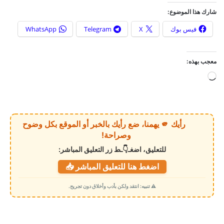
شارك هذا الموضوع:
فيس بوك
X
Telegram
WhatsApp
معجب بهذه:
ج
ا
ر
ي
رأيك 🫵 يهمنا، ضع رأيك بالخبر أو الموقع بكل وضوح
ا
وصراحة!
ل
للتعليق، اضغـ👇ـط زر التعليق المباشر:
ت
اضغط هنا للتعليق المباشر 📥
ح
م
⚠️ تنبيه: انتقد ولكن بأدب وأخلاق دون تجريح.
ي
ل
…