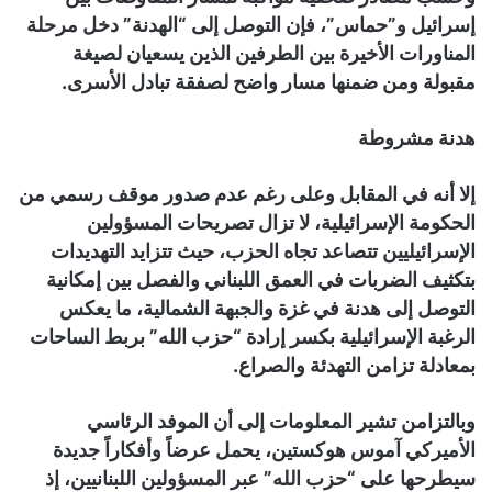
إسرائيل و”حماس”، فإن التوصل إلى “الهدنة” دخل مرحلة
المناورات الأخيرة بين الطرفين الذين يسعيان لصيغة
مقبولة ومن ضمنها مسار واضح لصفقة تبادل الأسرى.
هدنة مشروطة
إلا أنه في المقابل وعلى رغم عدم صدور موقف رسمي من
الحكومة الإسرائيلية، لا تزال تصريحات المسؤولين
الإسرائيليين تتصاعد تجاه الحزب، حيث تتزايد التهديدات
بتكثيف الضربات في العمق اللبناني والفصل بين إمكانية
التوصل إلى هدنة في غزة والجبهة الشمالية، ما يعكس
الرغبة الإسرائيلية بكسر إرادة “حزب الله” بربط الساحات
بمعادلة تزامن التهدئة والصراع.
وبالتزامن تشير المعلومات إلى أن الموفد الرئاسي
الأميركي آموس هوكستين، يحمل عرضاً وأفكاراً جديدة
سيطرحها على “حزب الله” عبر المسؤولين اللبنانيين، إذ