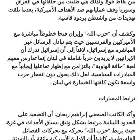
من نقاط قوة. ولذلك هي طلبت من حلفائها في العراق
وسوريا وقف عملياتهم ضد الأهداف الأميركية، بعدما تلقت
تهديدات من واشنطن بردود قاسية.
وكشف أن “حزب الله” وإيران فتحا خطوطاً مباشرة مع
الأميركيين والفرنسيين حيث يتم تبادل الرسائل غير
المباشرة مع إسرائيل، لافتاً إلى أن إسرائيل تدرك أن
الإيرانيين لا يريدون حرباً شاملة في لبنان إنما تمارس معهم
لعبة “حافة الهاوية”، بالتزامن مع إظهار تفاعلها إيجابياً مع
المبادرات السياسية، لعل ذلك يحول دون انفجار حرب
واسعة تكون كلفتها الخسارة في لبنان.
ترابط المسارات
وأكد الكاتب الصحفي إبراهيم ريحان، أن التصعيد على
الحدود اللبنانية مرتبط بشكل وثيق بسياق الأحداث في غزة،
حيث يربط “حزب الله” تحركه مع تحركات الفصائل
الفلسطينية، كاشفاً أن الإدارة الأميركية واثقة بأن التهدئة