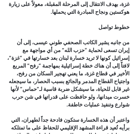
غزة، بهدف الانتقال إلى المرحلة المقبلة، معولاً على زيارة
هوكستين ونجاح المبادرة التي يحملها.
خطوط تواصل
من جانبه يشير الكاتب الصحفي طوني عيسى، إلى أن
إيران تسعى لحماية “حزب الله” من أي مواجهة مع
إسرائيل كونها لا تريد خسارة لبنان بعد خسارتها في “غزة”،
لافتاً إلى أن هناك خطة إسرائيلية بمهاجمة “رفح” المربع
الأخير في قطاع غزة، ما يعني تهجير السكان من رفح،
واجتياح القطاع المدمر والجائع بسبب الحصار، ما سيجعله
غير قابل للحياة، ما سيشكل ضربة قاسية لـ”حماس” لأنها
خسرت ميدانها، ولو حافظت على قدراتها في شن حرب
شوارع وتنفيذ عمليات خاطفة.
واعتبر أن هذه الخسارة ستكون فادحة جداً لطهران، التي
برأيه تُعيد قراءة المشهد الإقليمي للحفاظ على ما تمتلكه