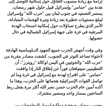
تزامناً مع زيادة منسوب التفاؤل حول إمكانية التوصل إلى
هدنة بين “حماس” وإسرائيل قبيل حلول شهر رمضان،
يستمر التصعيد في جنوب لبنان بين “حزب الله” وإسرائيل
ليبلغ مستويات خطيرة بعد زيادة وتيرة الهجمات المتبادلة،
الأمر الذي يطرح تساؤلات حول إمكانية انسحاب الهدنة
المرتقبة في غزة على جبهة إسرائيل الشمالية في حال
حصولها.
وفي وقت أجهض الحزب جميع الجهود الدبلوماسية الهادفة
لاحتواء تصاعد التوتر في الجنوب، كشفت مصادر مقربة من
“حزب الله” والحوثيين في اليمن لوكالة “رويترز”، أن
التنظيمين سيتوقفان فوراً عن إطلاق النار إذا وافقت
“حماس” على اقتراح لهدنة مع إسرائيل في غزة وما لم
تواصل القوات الإسرائيلية هجماتها على الحزب، وهذا ما
أكده أمين عام الحزب حسن نصر الله أكثر مرة بفعل ربط
الساحتين بمسار واحد وبمصير مشترك.
وحسب مصادر صحفية مواكبة لمسار المفاوضات بين