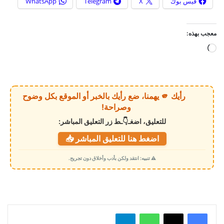
فيس بوك
X
Telegram
WhatsApp
معجب بهذه:
ج
ا
ر
ي
رأيك 🫵 يهمنا، ضع رأيك بالخبر أو الموقع بكل وضوح
ا
وصراحة!
ل
للتعليق، اضغـ👇ـط زر التعليق المباشر:
ت
اضغط هنا للتعليق المباشر 📥
ح
م
⚠️ تنبيه: انتقد ولكن بأدب وأخلاق دون تجريح.
ي
ل
…
واتساب
تيلقرام