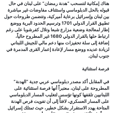
هناك إمكانية لتنسحب “هدنة رمضان” على لبنان في حال
قبوله بالحل الدبلوماسي واستئناف مفاوضات غير مباشرة
بين لبنان وإسرائيل برعاية أميركية، وتتضمن طروحات حول
تطبيق القرار الدولي 1701 وترسيم الحدود البرية ووضع
إطار لمعالجة وضعية مزارع شبعا وتلال كفرشوبا على رغم
ارتباط حلها بالقرار الدولي 1680 غير المطروح حالياً،
إضافة إلى سلة تحفيزات منها دعم مالي للجيش اللبناني
لزيادة عديده ووضع مسار لإعادة إعمار القرى المدمرة في
جنوب لبنان.
فرصة استثنائية
في المقابل أكد مصدر دبلوماسي عربي جدية “الهدنة”
المطروحة على لبنان، معتبراً أنها فرصة استثنائية على
اللبنانيين تلقفها كونها تؤسس لتغليب المسار الدبلوماسي
على المسار العسكري، لافتاً إلى أن تفويت فرص الهدنة
المتاحة يهدد الاستقرار بشكل خطير، حيث تمتلك إسرائيل