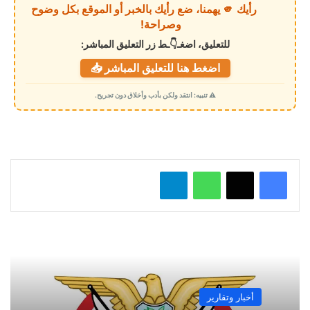
رأيك 🫵 يهمنا، ضع رأيك بالخبر أو الموقع بكل وضوح
ا
وصراحة!
ل
للتعليق، اضغـ👇ـط زر التعليق المباشر:
ت
اضغط هنا للتعليق المباشر 📥
ح
م
⚠️ تنبيه: انتقد ولكن بأدب وأخلاق دون تجريح.
ي
ل
…
واتساب
تيلقرام
أخبار وتقارير