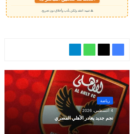
م
⚠️ تنبيه: انتقد ولكن بأدب وأخلاق دون تجريح.
ي
ل
…
واتساب
تيلقرام
رياضة
4 أغسطس، 2026
نجم جديد يغادر الأهلي المصري