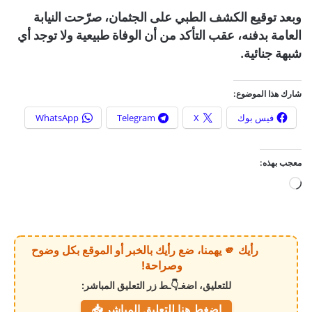
وبعد توقيع الكشف الطبي على الجثمان، صرّحت النيابة
العامة بدفنه، عقب التأكد من أن الوفاة طبيعية ولا توجد أي
شبهة جنائية.
شارك هذا الموضوع:
فيس بوك
X
Telegram
WhatsApp
معجب بهذه:
ج
ا
ر
ي
رأيك 🫵 يهمنا، ضع رأيك بالخبر أو الموقع بكل وضوح
ا
وصراحة!
ل
للتعليق، اضغـ👇ـط زر التعليق المباشر:
ت
اضغط هنا للتعليق المباشر 📥
ح