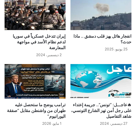
انفجار هائل يهز قلب دمشق .. ماذا
إيران تتدخل عسكرياً في سوريا
حدث؟
لدعم نظام الأسد في مواجهة
المعارضة
25 يونيو، 2025
2 ديسمبر، 2024
🔥عاجـــل: “تونس”.. جريمة إعتداء
ترامب يوضح ما ستحصل عليه
على رجل أمن تهز الشارع التونسي،
طهران من واشنطن مقابل “صفقة
شاهد التفاصيل
اليورانيوم”
27 ديسمبر، 2024
1 مايو، 2026