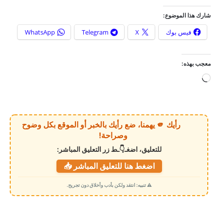
شارك هذا الموضوع:
فيس بوك
X
Telegram
WhatsApp
معجب بهذه:
ج
ا
ر
ي
رأيك 🫵 يهمنا، ضع رأيك بالخبر أو الموقع بكل وضوح
ا
وصراحة!
ل
للتعليق، اضغـ👇ـط زر التعليق المباشر:
ت
اضغط هنا للتعليق المباشر 📥
ح
م
⚠️ تنبيه: انتقد ولكن بأدب وأخلاق دون تجريح.
ي
ل