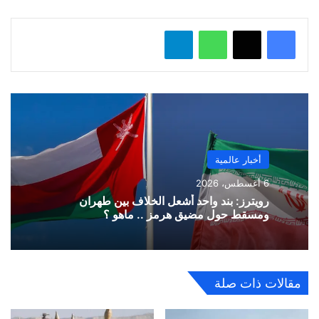
…
واتساب
تيلقرام
أخبار عالمية
6 أغسطس، 2026
رويترز: بند واحد أشعل الخلاف بين طهران
ومسقط حول مضيق هرمز .. ماهو ؟
مقالات ذات صلة