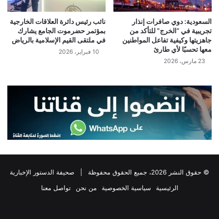
السعودية: دوي صافرات إنذار
نائب رئيس دائرة العلاقات الخارجية
تجريبية في “الخرج” للتأكد من
بمؤتمر حضرموت الجامع يشارك
جاهزيتها وكيفية تفاعل المواطنين
في ملتقى القيم الإسلامية بالرياض
معها تحسبًا لأي طارئ
10 فبراير، 2026
23 مارس، 2026
© حقوق النشر 2026، جميع الحقوق محفوظة |
صحيفة الدستور الإخبارية
الرئيسية
سياسية الخصوصية
من نحن
تواصل معنا
فيسبوك
‫X
تيلقرام
واتساب