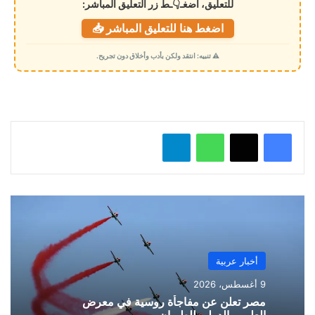
للتعليق، اضغـ👇ـط زر التعليق المباشر:
ت
اضغط هنا للتعليق المباشر 📥
ح
م
⚠️ تنبيه: انتقد ولكن بأدب وأخلاق دون تجريح.
ي
ل
…
واتساب
تيلقرام
أخبار عربية
9 أغسطس، 2026
مصر تعلن عن مفاجأة روسية في معرض
العلمين الدولي للطيران