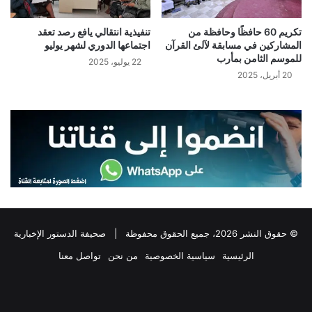
تكريم 60 حافظًا وحافظة من
تنفيذية انتقالي يافع رصد تعقد
المشاركين في مسابقة لآلئ القرآن
اجتماعها الدوري لشهر يوليو
للموسم الثامن بمأرب
22 يوليو، 2025
20 أبريل، 2025
© حقوق النشر 2026، جميع الحقوق محفوظة |
صحيفة الدستور الإخبارية
الرئيسية
سياسية الخصوصية
من نحن
تواصل معنا
فيسبوك
‫X
تيلقرام
واتساب