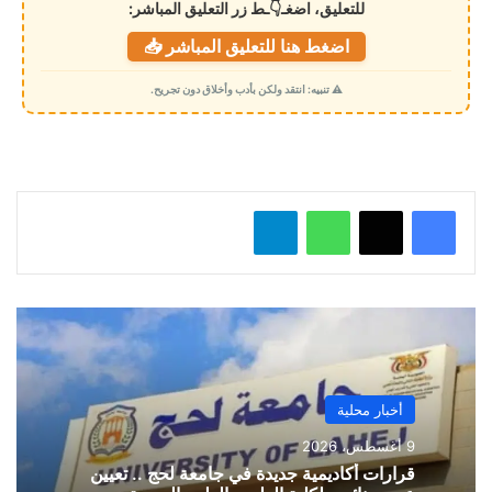
للتعليق، اضغـ👇ـط زر التعليق المباشر:
ت
اضغط هنا للتعليق المباشر 📥
ح
م
⚠️ تنبيه: انتقد ولكن بأدب وأخلاق دون تجريح.
ي
ل
…
واتساب
تيلقرام
أخبار محلية
9 أغسطس، 2026
قرارات أكاديمية جديدة في جامعة لحج .. تعيين