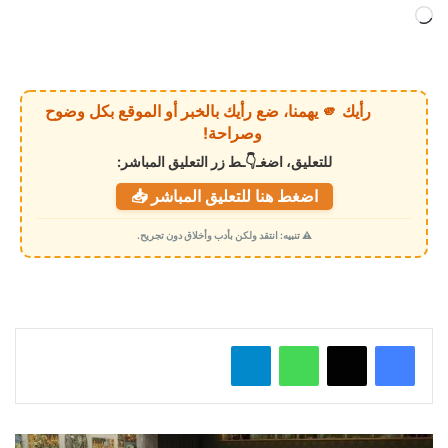
ج
ا
ر
ي
رأيك 🫵 يهمنا، ضع رأيك بالخبر أو الموقع بكل وضوح
ا
وصراحة!
ل
للتعليق، اضغـ👇ـط زر التعليق المباشر:
ت
اضغط هنا للتعليق المباشر 📥
ح
م
⚠️ تنبيه: انتقد ولكن بأدب وأخلاق دون تجريح.
ي
ل
…
واتساب
تيلقرام