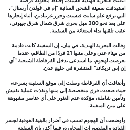
أعلنت البحرية الهندية السبت، إحباط محاولة قرصنة
استهدفت سفينة الشحن السائبة “إم في غولدن أرسنال”،
التي ترفع علم سانت فنسنت وجزر غرينادين، أثناء إبحارها
على بعد نحو 300 ميل بحري شرق شمال شرق جيبوتي،
عقب تلقيها نداء استغاثة من السفينة.
وقالت البحرية الهندية، في بيان، إن السفينة كانت قادمة
من ميناء عدن وعلى متنها 21 فردًا من الطاقم، عندما
تعرضت لهجوم، ما استدعى تدخل الفرقاطة الشبحية “آي
إن إس تريكاند” المنتشرة في خليج عدن.
وأضافت أن الفرقاطة وصلت إلى موقع السفينة بسرعة،
حيث صعدت فرق متخصصة إلى متنها ونفذت عملية تفتيش
وتأمين شاملة، مؤكدة عدم العثور على أي عناصر مشبوهة
على متن السفينة.
وأوضحت أن الهجوم تسبب في أضرار بالبنية الفوقية لجسر
القيادة والمقصورات المجاورة، فيما أكد ربان السفينة