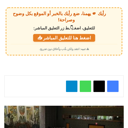
ر
ي
رأيك 🫵 يهمنا، ضع رأيك بالخبر أو الموقع بكل وضوح
ا
وصراحة!
ل
للتعليق، اضغـ👇ـط زر التعليق المباشر:
ت
اضغط هنا للتعليق المباشر 📥
ح
م
⚠️ تنبيه: انتقد ولكن بأدب وأخلاق دون تجريح.
ي
ل
…
واتساب
تيلقرام