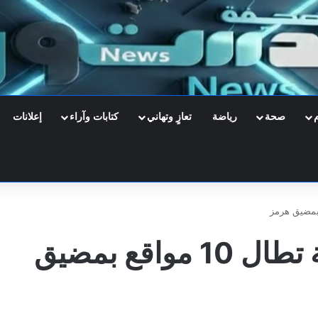
صحة
رياضة
تعازٍ وتهاني
كتابات وآراء
إعلانات
ضربات أمريكية واسعة تطال 10 مواقع بمضيق