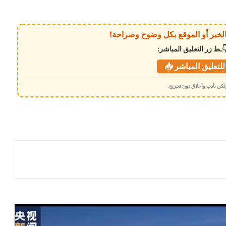
ـط زر التعليق المباشر:
لتعليق المباشر 📥
 ولكن بأدب وأخلاق دون تجريح.
الصين تكشف لأول مرة عن قدرتها على
تنفيذ ضربة نووية جوية
إيران تكشف عبر “رويترز” شروطها لإعادة
حركة الملاحة في مضيق هرمز
هجوم بـ الطائرات المسيّرة يستهدف سفينة
شحن تركية قبالة السواحل الروسية في
البحر الأسود