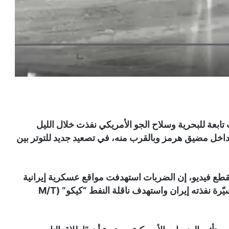
ت تابعة للبحرية وسلاح الجو الأمريكي نفذت خلال الليل
عسكرية إيرانية داخل مضيق هرمز وبالقرب منه، في تصعيد جديد للتوتر بين
قطع فيديو، إن الضربات استهدفت مواقع عسكرية إيرانية
متعددة، مؤكدة أنها جاءت رداً على هجوم بطائرة مسيّرة نفذته إيران واستهدف ناقلة النفط “كيكو” (M/T