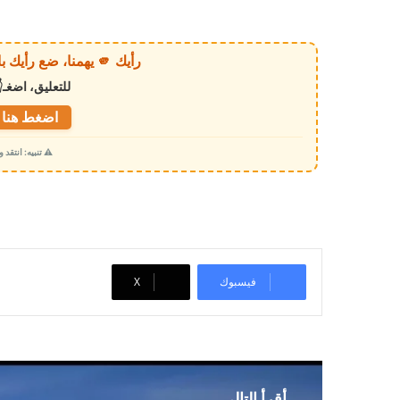
ا
ر
ي
رأيك 🫵 يهمنا، ضع رأيك بالخبر أو الموقع بكل وضوح وصراحة!
ا
للتعليق، اضغـ
ل
ت
اضغط هنا ل
ح
⚠️ تنبيه: انتقد
م
ي
ل
…
فيسبوك
‫X
أقرأ التالي