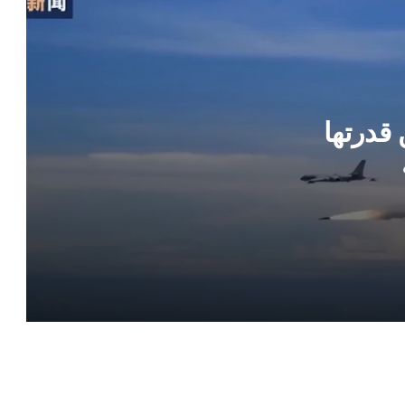
ترامب يعلن اتفاق وصفه بالتاريخي في غزة
.. تفاصيل
الحوثيون يوسعون تهديد الملاحة بخطة
لفرض رسوم عبور على السفن
قدرتها
تقارير إعلامية تكشف لجوء واشنطن
لإستراتيجية الخنق الاقتصادي والحصار
البحري ضد إيران في دولة الولايات المتحدة
الأمريكية
تفاصيل الاستنفرار الأمني وفرض طوق حول
البعثة الدبلوماسية في دولة كندا
إيران تعلن استدعاء السفير الفرنسي لهذا
الأمر !!
تفاصيل اتفاقية التعاون الدفاعي الشامل بين