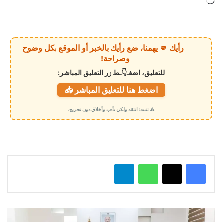
ج
ا
ر
ي
رأيك 🫵 يهمنا، ضع رأيك بالخبر أو الموقع بكل وضوح
ا
وصراحة!
ل
للتعليق، اضغـ👇ـط زر التعليق المباشر:
ت
اضغط هنا للتعليق المباشر 📥
ح
م
⚠️ تنبيه: انتقد ولكن بأدب وأخلاق دون تجريح.
ي
ل
…
واتساب
تيلقرام