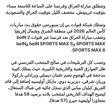
وتنطلق مباراة العراق وفرنسا على الساعة التاسعة مساء
بتوقيت غرينيتش، منتصف الليل بتوقيت العراق والسعودية.
وتمتلك شبكة قنوات بي إن سبورتس حقوق بث مباريات
كأس العالم 2026 في منطقة الشرق وشمال إفريقيا
وتتنقب مباراة العراق ضد فرنسا عبر قنوات 2 beIN
SPORTS MAX وbeIN SPORTS MAX 5 وbeIN
SPORTS MAX 6.
وتصب كل الترشيحات في صالح المنتخب الفرنسي في
ظل الفوارق الفنية والتاريخية الكبيرة، حيث يمتلك كتيبة
مدججة في الهجوم تضم عثمان ديمبلي وبرادلي باركولا
وريان شرقي، ديزيريه دوي، مايكل أوليسيه إضافة إلى قائد
الفريق كيليان مبابي الذي سجل ثنائية في شباك السنغال،
ليصبح الهداف التاريخي لمنتخب بلاده برصيد 58 هدفا
متجاوزا أوليفييه جيرو (57 هدفا).