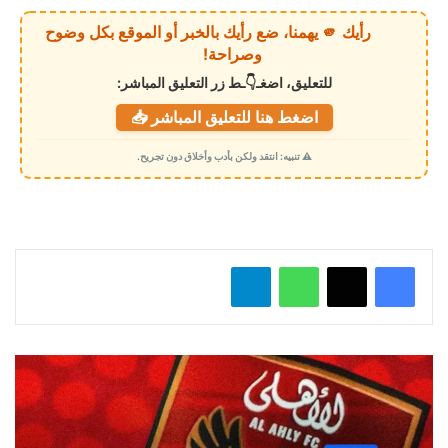
ي
رأيك 🫵 يهمنا، ضع رأيك بالخبر أو الموقع بكل وضوح
ا
وصراحة!
ل
للتعليق، اضغـ👇ـط زر التعليق المباشر:
ت
اضغط هنا للتعليق المباشر 📥
ح
م
⚠️ تنبيه: انتقد ولكن بأدب وأخلاق دون تجريح.
ي
ل
…
واتساب
تيلقرام