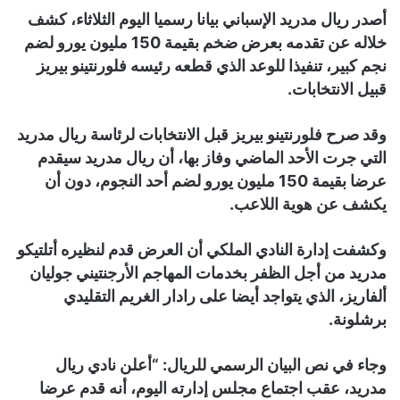
أصدر ريال مدريد الإسباني بيانا رسميا اليوم الثلاثاء، كشف
خلاله عن تقدمه بعرض ضخم بقيمة 150 مليون يورو لضم
نجم كبير، تنفيذا للوعد الذي قطعه رئيسه فلورنتينو بيريز
قبيل الانتخابات.
وقد صرح فلورنتينو بيريز قبل الانتخابات لرئاسة ريال مدريد
التي جرت الأحد الماضي وفاز بها، أن ريال مدريد سيقدم
عرضا بقيمة 150 مليون يورو لضم أحد النجوم، دون أن
يكشف عن هوية اللاعب.
وكشفت إدارة النادي الملكي أن العرض قدم لنظيره أتلتيكو
مدريد من أجل الظفر بخدمات المهاجم الأرجنتيني جوليان
ألفاريز، الذي يتواجد أيضا على رادار الغريم التقليدي
برشلونة.
وجاء في نص البيان الرسمي للريال: “أعلن نادي ريال
مدريد، عقب اجتماع مجلس إدارته اليوم، أنه قدم عرضا