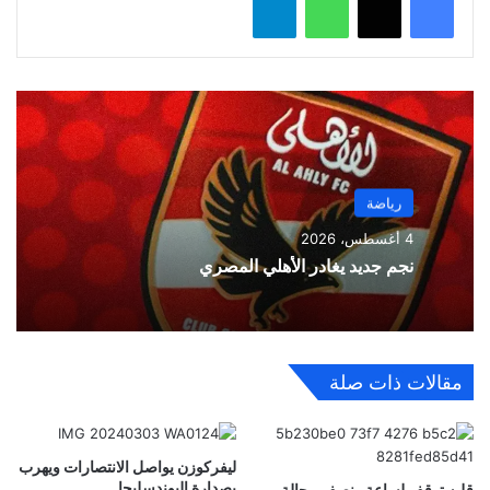
رياضة
4 أغسطس، 2026
نجم جديد يغادر الأهلي المصري
مقالات ذات صلة
ليفركوزن يواصل الانتصارات ويهرب
بصدارة البوندسليجا
قلبه توقف لساعة ونصف.. حالة