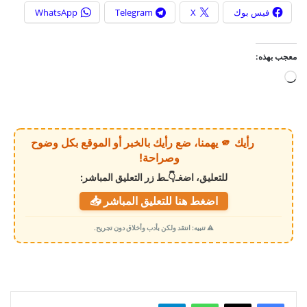
فيس بوك
X
Telegram
WhatsApp
معجب بهذه:
ج
ا
ر
ي
رأيك 🫵 يهمنا، ضع رأيك بالخبر أو الموقع بكل وضوح
ا
وصراحة!
ل
للتعليق، اضغـ👇ـط زر التعليق المباشر:
ت
اضغط هنا للتعليق المباشر 📥
ح
م
⚠️ تنبيه: انتقد ولكن بأدب وأخلاق دون تجريح.
ي
ل
…
واتساب
تيلقرام