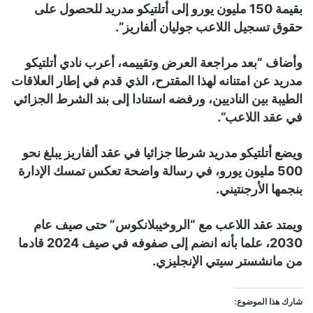
بقيمة 150 مليون يورو إلى أتلتيكو مدريد للحصول على
حقوق تسجيل اللاعب جوليان ألفاريز”.
وأضاف “بعد مراجعة العرض وتقييمه، أعرب نادي أتلتيكو
مدريد عن امتنانه لهذا المقترح، الذي قدم في إطار العلاقات
الطيبة بين الناديين، ورفضه استنادا إلى بند الشرط الجزائي
في عقد اللاعب”.
ويضع أتلتيكو مدريد شرطا جزائيا في عقد ألفاريز يبلغ نحو
500 مليون يورو، في رسالة واضحة تعكس تمسك الإدارة
بنجمها الأرجنتيني.
ويمتد عقد اللاعب مع “الروخيبلانكوس” حتى صيف عام
2030، علما بأنه انضم إلى صفوفه في صيف 2024 قادما
من مانشستر سيتي الإنجليزي.
شارك هذا الموضوع: