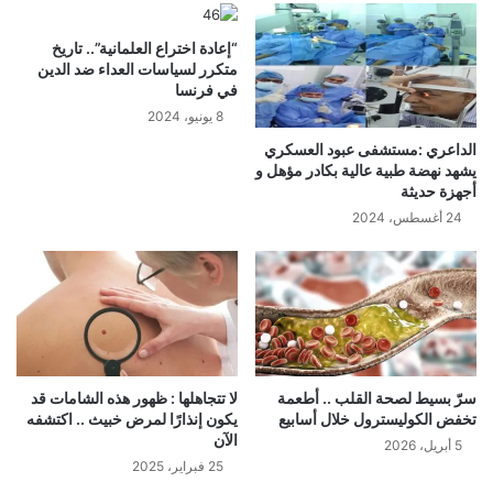
“إعادة اختراع العلمانية”.. تاريخ
متكرر لسياسات العداء ضد الدين
في فرنسا
8 يونيو، 2024
الداعري :مستشفى عبود العسكري
يشهد نهضة طبية عالية بكادر مؤهل و
أجهزة حديثة
24 أغسطس، 2024
سرّ بسيط لصحة القلب .. أطعمة
لا تتجاهلها : ظهور هذه الشامات قد
تخفض الكوليسترول خلال أسابيع
يكون إنذارًا لمرض خبيث .. اكتشفه
الآن
5 أبريل، 2026
25 فبراير، 2025