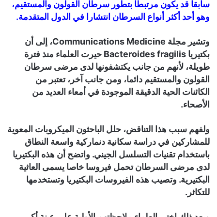
سابقا قد يكون مرتبطا بتطور سرطان القولون والمستقيم،
وهو أحد أكثر أنواع السرطان انتشارا في الدول المتقدمة.
وتشير مجلة Communications Medicine، إلى أن
بكتيريا Bacteroides fragilis حيرت العلماء منذ فترة
طويلة، لأنهم من جانب يكتشفونها لدى مرضى سرطان
القولون والمستقيم دائما، ومن جانب آخر، تعتبر من
الكائنات الحية الدقيقة الموجودة في أمعاء العديد من
الأصحاء.
ولفهم سبب هذا التناقض، حلل الباحثون الميكروبات المعوية
للمشاركين في دراسة سكانية دنماركية واسعة النطاق
باستخدام تقنيات التسلسل الجيني. واتضح أن هذه البكتيريا
لدى مرضى السرطان تحمل فيروسا خاصا يسمى العاثية
البكتيرية. وتصيب هذه الفيروسات البكتيريا وتستخدمها
للتكاثر.
وبعد ذلك اختبر العلماء ملاحظتهم الأولية على عينة أكبر