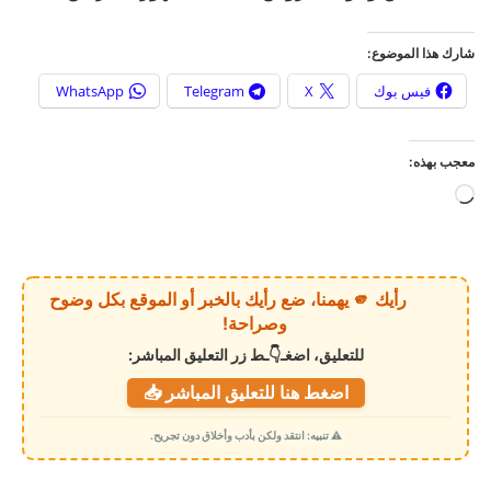
شارك هذا الموضوع:
فيس بوك
X
Telegram
WhatsApp
معجب بهذه:
ج
ا
ر
ي
رأيك 🫵 يهمنا، ضع رأيك بالخبر أو الموقع بكل وضوح
ا
وصراحة!
ل
للتعليق، اضغـ👇ـط زر التعليق المباشر:
ت
اضغط هنا للتعليق المباشر 📥
ح
م
⚠️ تنبيه: انتقد ولكن بأدب وأخلاق دون تجريح.
ي
ل