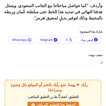
وأردف: “كما تتواصل مباحثاتنا مع الجانب السعودي. ويتمثل
هدفنا النهائي في تمديد هذا الخط حتى سلطنة عُمان وربطه
بالمحيط وذلك لتوفير بديلٍ لمضيق هرمز”.
شارك هذا الموضوع:
فيس بوك
X
Telegram
WhatsApp
معجب بهذه:
ج
ا
ر
ي
رأيك 🫵 يهمنا، ضع رأيك بالخبر أو الموقع بكل وضوح
ا
وصراحة!
ل
للتعليق، اضغـ👇ـط زر التعليق المباشر:
ت
اضغط هنا للتعليق المباشر 📥
ح