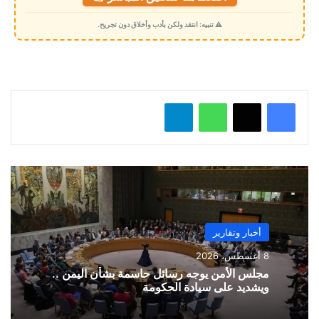
م
⚠️ تنبيه: انتقد ولكن بأدب وأخلاق دون تجريح.
ي
ل
…
واتساب
تيلقرام
أخبار وتقارير
8 أغسطس، 2026
مجلس الأمن يوجه رسائل حاسمة بشأن اليمن ..
ويشديد على سيادة الحكومة