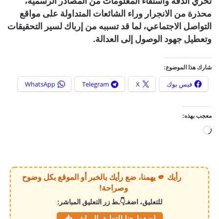
تحري الدقة واستقاء المعلومات من المصادر الرسمية،
محذرة من الانجرار وراء الشائعات المتداولة على مواقع
التواصل الاجتماعي، لما قد تسببه من إرباك لسير التحقيقات
وتعطيل جهود الوصول إلى العدالة.
شارك هذا الموضوع:
فيس بوك
X
Telegram
WhatsApp
معجب بهذه:
ج
ا
ر
ي
رأيك 🫵 يهمنا، ضع رأيك بالخبر أو الموقع بكل وضوح
ا
وصراحة!
ل
للتعليق، اضغـ👇ـط زر التعليق المباشر:
ت
اضغط هنا للتعليق المباشر 📥