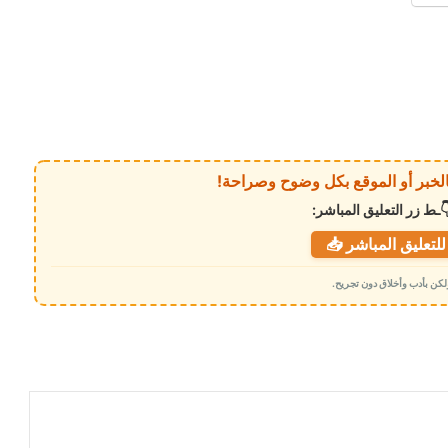
ـط زر التعليق المباشر:
لتعليق المباشر 📥
 ولكن بأدب وأخلاق دون تجريح.
رويترز: بند واحد أشعل الخلاف بين طهران
ومسقط حول مضيق هرمز .. ماهو ؟
الصين تكشف لأول مرة عن قدرتها على
تنفيذ ضربة نووية جوية