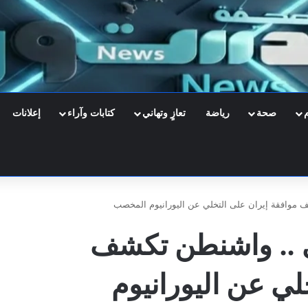
صحة
رياضة
تعازٍ وتهاني
كتابات وآراء
إعلانات
 موافقة إيران على التخلي عن اليورانيوم المخصب
ي .. واشنطن تكشف
لي عن اليورانيوم