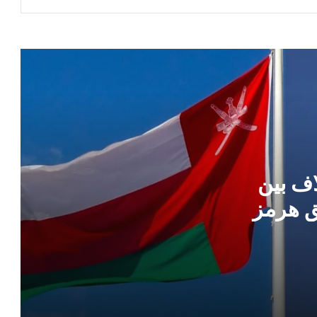
إيران تكشف عبر “رويترز” شروطها لإعادة
حركة الملاحة في مضيق هرمز
هجوم بـ الطائرات المسيّرة يستهدف سفينة
شحن تركية قبالة السواحل الروسية في
البحر الأسود
ترامب يعلن اتفاق وصفه بالتاريخي في غزة
.. تفاصيل
اف بين
 هرمز
الحوثيون يوسعون تهديد الملاحة بخطة
لفرض رسوم عبور على السفن
تقارير إعلامية تكشف لجوء واشنطن
لإستراتيجية الخنق الاقتصادي والحصار
البحري ضد إيران في دولة الولايات المتحدة
الأمريكية