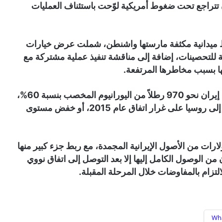
 تتراجع تحت ضغوط أمريكية لوّحت باستئناف العمليات
 ميدانية مكثفة مارستها واشنطن، شملت عرض خيارات
 للتحصينات، إضافة إلى مناقشة تنفيذ عملية مشتركة مع
نها بسبب مخاطرها المرتفعة.
ووفق تقديرات الوكالة الدولية للطاقة الذرية، تمتلك إيران نحو 970 رطلاً من اليورانيوم المخصب بنسبة 60%،
فيما تشمل الخيارات المطروحة حالياً نقل المخزون إلى روسيا على غرار اتفاق عام 2015، أو خفض مستوى
ارات من الأصول الإيرانية المجمدة، مع ربط جزء كبير منها
ن الوصول الكامل إليها إلا بعد التوصل إلى اتفاق نووي
زام بالمفاوضات خلال المرحلة المقبلة.
Wh