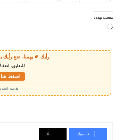
معجب بهذه:
ج
ا
ر
ي
رأيك 🫵 يهمنا، ضع رأيك بالخبر أو الموقع بكل وضوح وصراحة!
ا
للتعليق، اضغـ
ل
ت
اضغط هنا ل
ح
⚠️ تنبيه: انتقد
م
ي
ل
…
فيسبوك
‫X