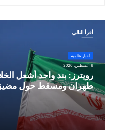
أقرأ التالي
أخبار عالمية
6 أغسطس، 2026
رويترز: بند واحد أشعل الخل
طهران ومسقط حول مضيق
.. ماهو ؟